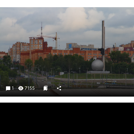
Криминал
Культура
Недвижимость и ЖКХ
Образование
Общество
Погода
Праздники
Происшествия
Спорт
Экономика и бизнес
1
7155
ПРОЕКТЫ
Блоги
Издания
Медиаперсона