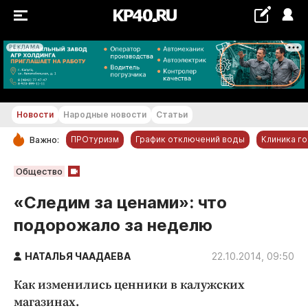
РЕКЛАМА
+22...+23 °С
Новости
Народные новости
Статьи
ПРОтуризм
График отключений воды
Клиника г
Важно:
РУБРИКИ
Общество
Обнинск
«Следим за ценами»: что
Новости компаний
подорожало за неделю
Статьи
Народные новости
НАТАЛЬЯ ЧААДАЕВА
22.10.2014, 09:50
Авто и транспорт
Как изменились ценники в калужских
Благоустройство
магазинах.