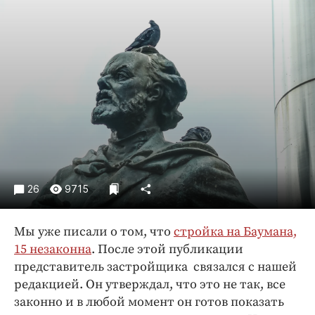
Криминал
Культура
Недвижимость и ЖКХ
Образование
Общество
Погода
Праздники
Происшествия
Спорт
26
9715
Экономика и бизнес
ПРОЕКТЫ
Мы уже писали о том, что
стройка на Баумана,
15 незаконна
. После этой публикации
Блоги
представитель застройщика связался с нашей
Издания
редакцией. Он утверждал, что это не так, все
Медиаперсона
законно и в любой момент он готов показать