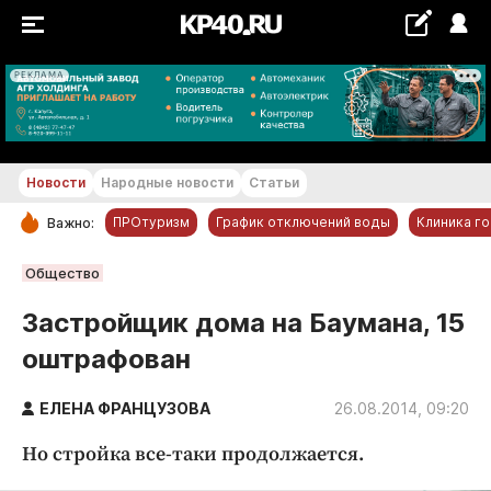
РЕКЛАМА
+18...+19 °С
Новости
Народные новости
Статьи
ПРОтуризм
График отключений воды
Клиника г
Важно:
РУБРИКИ
Общество
Обнинск
Застройщик дома на Баумана, 15
Новости компаний
оштрафован
Статьи
Народные новости
ЕЛЕНА ФРАНЦУЗОВА
26.08.2014, 09:20
Авто и транспорт
Но стройка все-таки продолжается.
Благоустройство