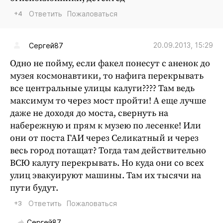
+4
Ответить
Пожаловаться
20.09.2013, 15:29
Сергей87
Одно не пойму, если факел понесут с аненок до
музея космонавтики, то нафига перекрывать
все центральные улицы калуги???? Там ведь
максимум то через мост пройти! А еще лучше
даже не доходя до моста, свернуть на
набережную и прям к музею по лесенке! Или
они от поста ГАИ через Селикатный и через
весь город потащат? Тогда там действительно
ВСЮ калугу перекрывать. Но куда они со всех
улиц эвакуируют машины. Там их тысячи на
пути будут.
+3
Ответить
Пожаловаться
Сергей87