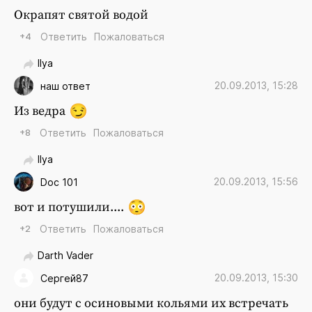
Окрапят святой водой
+4
Ответить
Пожаловаться
Ilya
20.09.2013, 15:28
наш ответ
Из ведра
+8
Ответить
Пожаловаться
Ilya
20.09.2013, 15:56
Doc 101
вот и потушили....
+2
Ответить
Пожаловаться
Darth Vader
20.09.2013, 15:30
Сергей87
они будут с осиновыми кольями их встречать