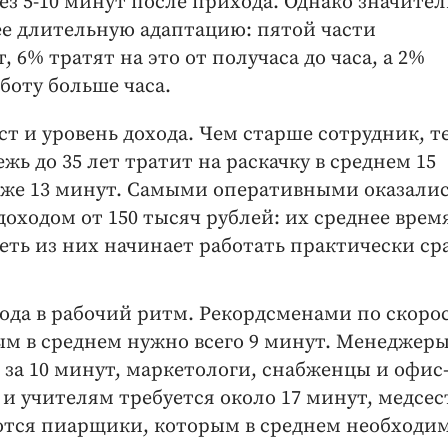
з 5-10 минут после прихода. Однако значите
ее длительную адаптацию: пятой части
 6% тратят на это от получаса до часа, а 2%
боту больше часа.
т и уровень дохода. Чем старше сотрудник, т
жь до 35 лет тратит на раскачку в среднем 15
 уже 13 минут. Самыми оперативными оказали
оходом от 150 тысяч рублей: их среднее врем
еть из них начинает работать практически сра
ода в рабочий ритм. Рекордсменами по скоро
ым в среднем нужно всего 9 минут. Менеджеры
за 10 минут, маркетологи, снабженцы и офис
 и учителям требуется около 17 минут, медсе
аются пиарщики, которым в среднем необходим