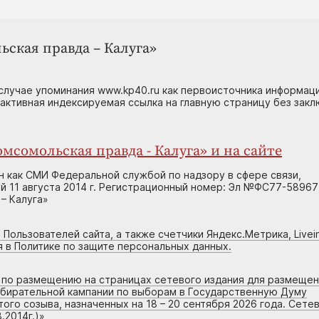
ьская правда – Калуга»
случае упоминания www.kp40.ru как первоисточника информаци
 активная индексируемая ссылка на главную страницу без зак
мсомольская правда - Калуга» и на сайте
н как СМИ Федеральной службой по надзору в сфере связи,
 11 августа 2014 г. Регистрационный номер: Эл №ФС77-58967
– Калуга»
 Пользователей сайта, а также счетчики Яндекс.Метрика, Livein
я в Политике по защите персональных данных.
г по размещению на страницах сетевого издания для размеще
збирательной кампании по выборам в Государственную Думу
го созыва, назначенных на 18 – 20 сентября 2026 года. Сете
.2014г.)
»