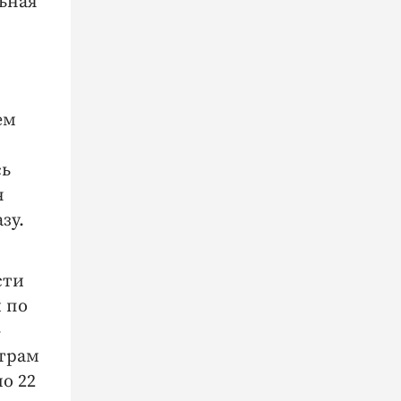
льная
ем
сь
я
зу.
сти
 по
-
страм
о 22