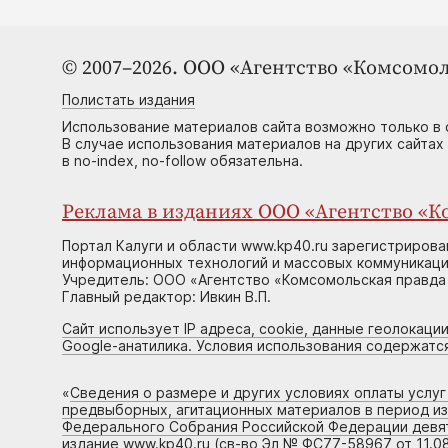
© 2007–2026. ООО «Агентство «Комсомол
Полистать издания
Использование материалов сайта возможно только в 
В случае использования материалов на других сайтах
в no-index, no-follow обязательна.
Реклама в изданиях ООО «Агентство «Ко
Портал Калуги и области www.kp40.ru зарегистрирова
информационных технологий и массовых коммуникаций
Учредитель: ООО «Агентство «Комсомольская правда 
Главный редактор: Ивкин В.П.
Сайт использует IP адреса, cookie, данные геолокации
Google-анатилика. Условия использования содержатс
«
Сведения о размере и других условиях оплаты услу
предвыборных, агитационных материалов в период и
Федерального Собрания Российской Федерации девято
издание www.kp40.ru (св-во Эл № ФС77-58967 от 11.08