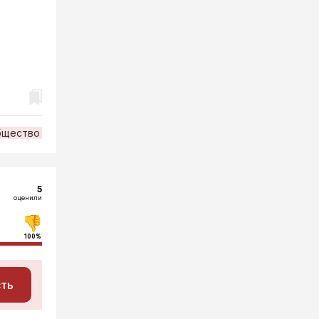
бщество
5
оценили
100%
сть