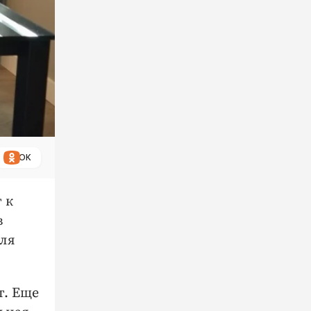
ОК
 к
в
для
т. Еще