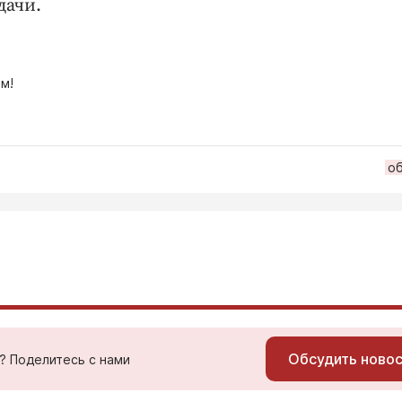
дачи.
м!
о
Обсудить ново
ь? Поделитесь с нами