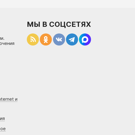
МЫ В СОЦСЕТЯХ
и.
лючения
ternet и
ния
вое