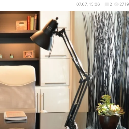
07.07, 15:06
2
2719