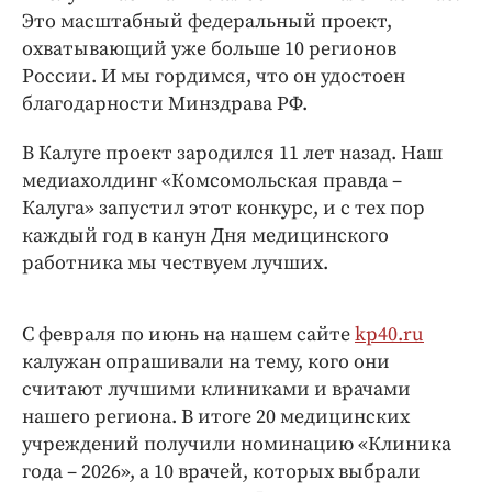
Интересное чтиво
Это масштабный федеральный проект,
Клиника года
охватывающий уже больше 10 регионов
Бренд года
России. И мы гордимся, что он удостоен
благодарности Минздрава РФ.
Работодатель года
В Калуге проект зародился 11 лет назад. Наш
медиахолдинг «Комсомольская правда –
Калуга» запустил этот конкурс, и с тех пор
каждый год в канун Дня медицинского
работника мы чествуем лучших.
С февраля по июнь на нашем сайте
kp40.ru
калужан опрашивали на тему, кого они
считают лучшими клиниками и врачами
нашего региона. В итоге 20 медицинских
учреждений получили номинацию «Клиника
года – 2026», а 10 врачей, которых выбрали