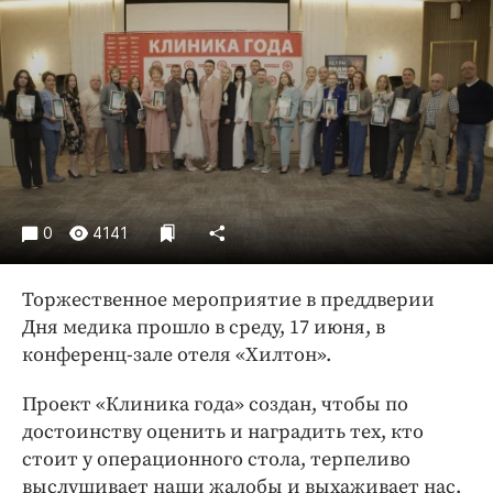
Криминал
Культура
Недвижимость и ЖКХ
Образование
Общество
Погода
Праздники
0
4141
Происшествия
Спорт
Торжественное мероприятие в преддверии
Экономика и бизнес
Дня медика прошло в среду, 17 июня, в
конференц-зале отеля «Хилтон».
ПРОЕКТЫ
Блоги
Проект «Клиника года» создан, чтобы по
достоинству оценить и наградить тех, кто
Издания
стоит у операционного стола, терпеливо
Медиаперсона
выслушивает наши жалобы и выхаживает нас.