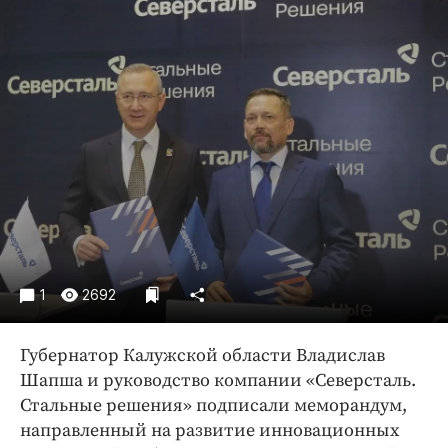
Криминал
Культура
Недвижимость и ЖКХ
Образование
Общество
Погода
Праздники
Происшествия
Спорт
Экономика и бизнес
1
2692
ПРОЕКТЫ
Губернатор Калужской области Владислав
Блоги
Шапша и руководство компании «Северсталь.
Издания
Стальные решения» подписали меморандум,
Медиаперсона
направленный на развитие инновационных