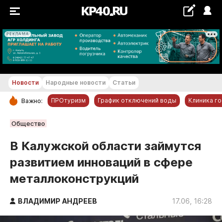
РЕКЛАМА
+24...+25 °С
Новости
Народные новости
Статьи
ПРОтуризм
График отключений воды
Клиника г
Важно:
РУБРИКИ
Общество
Обнинск
В Калужской области займутся
Новости компаний
развитием инноваций в сфере
Статьи
металлоконструкций
Народные новости
Авто и транспорт
ВЛАДИМИР АНДРЕЕВ
17.06, 16:28
Благоустройство