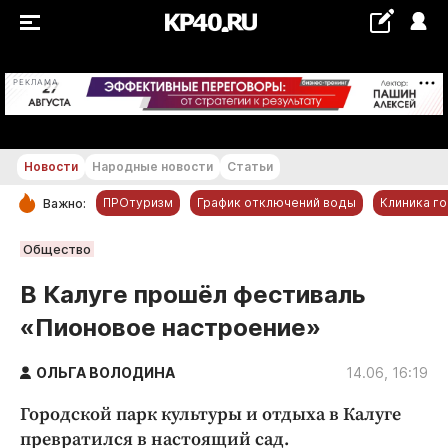
+18...+19 °С
РЕКЛАМА
Новости
Народные новости
Статьи
ПРОтуризм
График отключений воды
Клиника г
Важно:
РУБРИКИ
Общество
Обнинск
В Калуге прошёл фестиваль
Новости компаний
«Пионовое настроение»
Статьи
Народные новости
ОЛЬГА ВОЛОДИНА
14.06, 16:19
Авто и транспорт
Городской парк культуры и отдыха в Калуге
Благоустройство
превратился в настоящий сад.