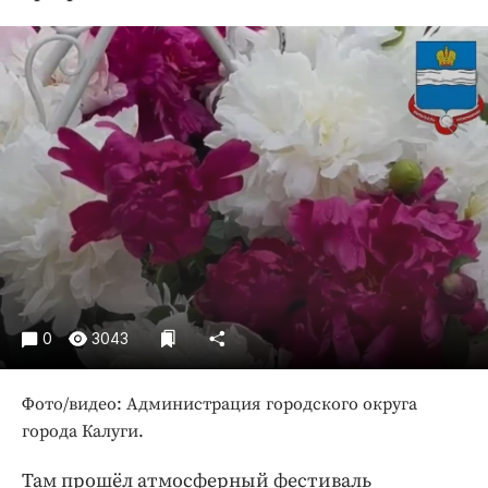
Криминал
Культура
Недвижимость и ЖКХ
Образование
Общество
Погода
Праздники
Происшествия
Спорт
Экономика и бизнес
0
3043
ПРОЕКТЫ
Блоги
Фото/видео: Администрация городского округа
Издания
города Калуги.
Медиаперсона
Там прошёл атмосферный фестиваль