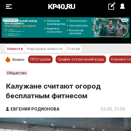
РЕКЛАМА
+26...+27 °С
Новости
Народные новости
Статьи
ПРОтуризм
График отключений воды
Клиника г
Важно:
РУБРИКИ
Общество
Обнинск
Калужане считают огород
Новости компаний
бесплатным фитнесом
Статьи
Народные новости
ЕВГЕНИЯ РОДИОНОВА
03.06, 21:50
Авто и транспорт
Благоустройство