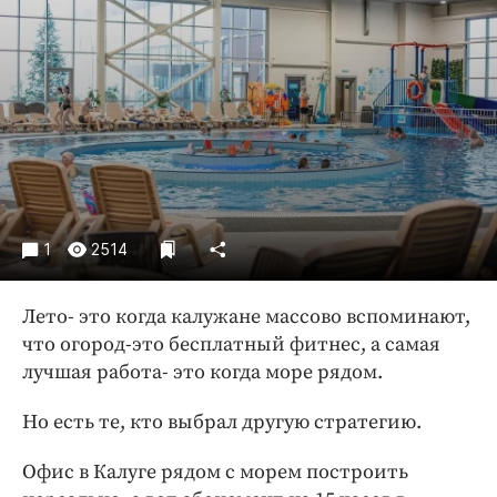
Криминал
Культура
Недвижимость и ЖКХ
Образование
Общество
Погода
Праздники
Происшествия
1
2514
Спорт
Экономика и бизнес
Лето- это когда калужане массово вспоминают,
что огород-это бесплатный фитнес, а самая
ПРОЕКТЫ
лучшая работа- это когда море рядом.
Блоги
Но есть те, кто выбрал другую стратегию.
Издания
Медиаперсона
Офис в Калуге рядом с морем построить