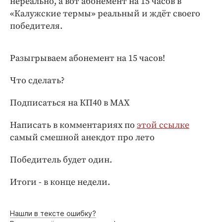
нереально, а вот абонемент на 15 часов в
Интересное чтиво
«Калужские термы» реальный и ждёт своего
Клиника года
победителя.
Бренд года
Работодатель года
Разыгрываем абонемент на 15 часов!
Что сделать?
Подписаться на КП40 в MAX
Написать в комментариях по
этой ссылке
самый смешной анекдот про лето
Победитель будет один.
Итоги - в конце недели.
Нашли в тексте ошибку?