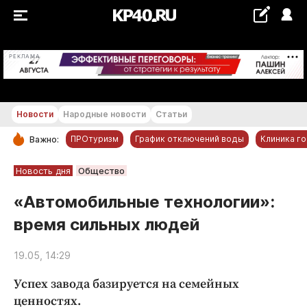
+20...+21 °С
РЕКЛАМА
Новости
Народные новости
Статьи
ПРОтуризм
График отключений воды
Клиника г
Важно:
РУБРИКИ
Новость дня
Общество
Обнинск
«Автомобильные технологии»:
Новости компаний
время сильных людей
Статьи
Народные новости
19.05, 14:29
Авто и транспорт
Успех завода базируется на семейных
Благоустройство
ценностях.