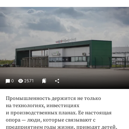
Криминал
Культура
Недвижимость и ЖКХ
Образование
Общество
Погода
Праздники
Происшествия
Спорт
0
2571
Экономика и бизнес
ПРОЕКТЫ
Промышленность держится не только
Блоги
на технологиях, инвестициях
и производственных планах. Ее настоящая
Издания
опора — люди, которые связывают с
Медиаперсона
предприятием годы жизни, приводят детей,