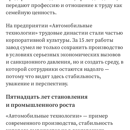
Интересное чтиво
передают профессию и отношение к труду как
Клиника года
семейную ценность.
Бренд года
На предприятии «Автомобильные
Работодатель года
технологии» трудовые династии стали частью
корпоративной культуры. За 15 лет работы
завод сумел не только сохранить производство
в условиях серьезных экономических вызовов
и санкционного давления, но и создать среду, в
которой сотрудники остаются надолго —
потому что видят здесь стабильность,
уважение и перспективу.
Пятнадцать лет становления
и промышленного роста
«Автомобильные технологии» — пример
современного производства, стабильность