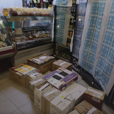
Криминал
Культура
Недвижимость и ЖКХ
Образование
Общество
Погода
Праздники
Происшествия
Спорт
Экономика и бизнес
ПРОЕКТЫ
Блоги
Издания
Медиаперсона