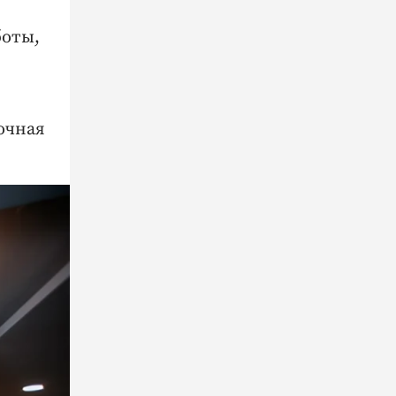
боты,
очная