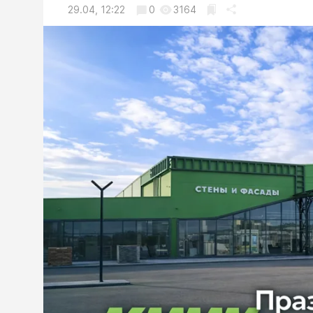
29.04, 12:22
0
3164