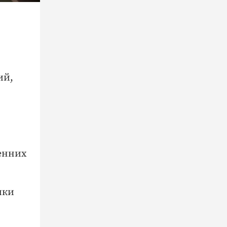
ий,
енних
ики