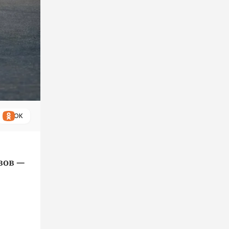
ОК
вов —