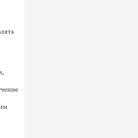
,
влять
.
и,
­чение
оим