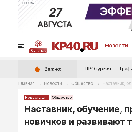
РЕКЛАМА
Новости
Обнинск
ПРОтуризм
Граф
Важно:
Главная
Новости
Общество
Наставник, об
→
→
→
Новость дня
Общество
Наставник, обучение, п
новичков и развивают 