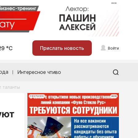
29 °С
Прислать новость
Войти
ода
Интересное чтиво
т таланты
РЕКЛАМА
уют