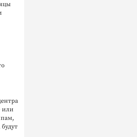
сяцы
м
то
центра
е или
ппам,
 будут