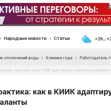
Народные новости
Статьи
+28...+
ик отключений воды
Клиника года
Работодатель г
учение, практика: как в КИИК адаптируют новичков и развиваю
рактика: как в КИИК адаптир
таланты