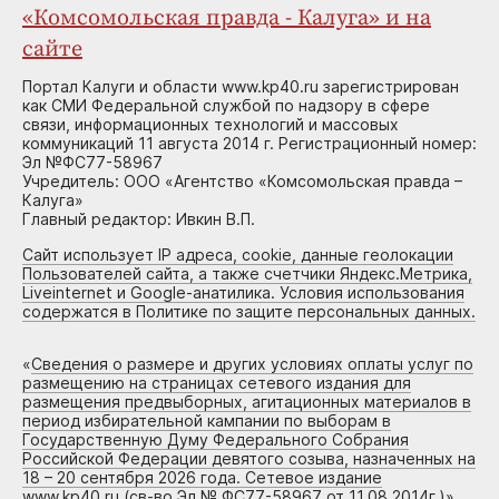
«Комсомольская правда - Калуга» и на
сайте
Портал Калуги и области www.kp40.ru зарегистрирован
как СМИ Федеральной службой по надзору в сфере
связи, информационных технологий и массовых
коммуникаций 11 августа 2014 г. Регистрационный номер:
Эл №ФС77-58967
Учредитель: ООО «Агентство «Комсомольская правда –
Калуга»
Главный редактор: Ивкин В.П.
Сайт использует IP адреса, cookie, данные геолокации
Пользователей сайта, а также счетчики Яндекс.Метрика,
Liveinternet и Google-анатилика. Условия использования
содержатся в Политике по защите персональных данных.
«
Сведения о размере и других условиях оплаты услуг по
размещению на страницах сетевого издания для
размещения предвыборных, агитационных материалов в
период избирательной кампании по выборам в
Государственную Думу Федерального Собрания
Российской Федерации девятого созыва, назначенных на
18 – 20 сентября 2026 года. Сетевое издание
www.kp40.ru (св-во Эл № ФС77-58967 от 11.08.2014г.)
»