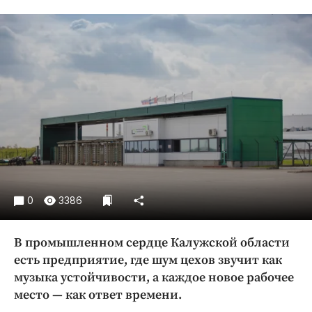
Криминал
Культура
Недвижимость и ЖКХ
Образование
Общество
Погода
Праздники
Происшествия
Спорт
Экономика и бизнес
0
3386
ПРОЕКТЫ
В промышленном сердце Калужской области
Блоги
есть предприятие, где шум цехов звучит как
Издания
музыка устойчивости, а каждое новое рабочее
место — ​как ответ времени.
Медиаперсона