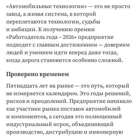
Интересное чтиво
«Автомобильные технологии» — ​это не просто
Клиника года
завод, а живая система, в которой
Бренд года
переплетаются технологии, судьбы
и амбиции. К получению премии
Работодатель года
«Работодатель года – 2026» предприятие
подходит с главным достижением — ​доверием
людей и умением идти вперед даже тогда,
когда дорога становится особенно сложной.
Проверено временем
Пятнадцать лет на рынке — ​это путь, который
не измеряется календарем. Это годы решений,
рисков и преодолений. Предприятие начинало
как участник рынка поставок автомобилей
и компонентов, а сегодня ​это полноценный
индустриальный игрок, объединяющий
производство, дистрибуцию и инженерную