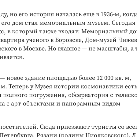
у, но его история началась еще в 1936-м, когд
 его дом стал мемориальным музеем. Сегодня
с, в который также входят: Мемориальный до
квартира ученого в Боровске, Дом-­музей Чиже
кого в Москве. Но главное — ​не масштабы, а 
ивается.
— ​новое здание площадью более 12 000 кв. м,
м. Теперь у Музея истории космонавтики ест
м полного погружения, обсерватория с телеск
а с арт-­объектами и панорамным видом
 посетителей. Сюда приезжают туристы со все
­Петербурга, Рязани (родины Циолковского). Д