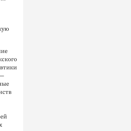
кую
шие
жского
автики
 ​
нные
нств
сей
х