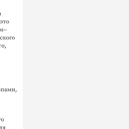
а
 это
м-­
вского
то,
ь
опами,
го
ля