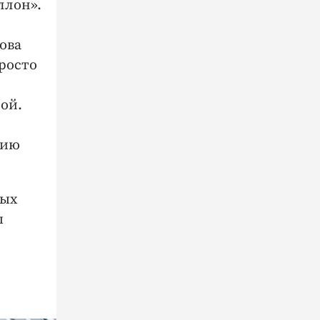
ллон».
ова
просто
ой.
цию
вых
ы