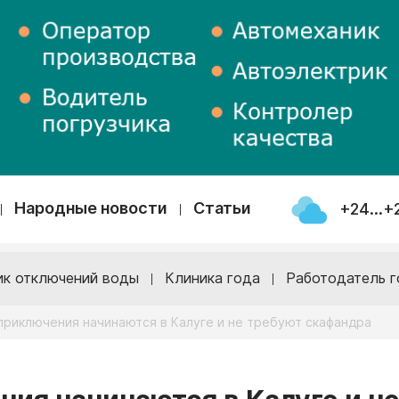
Народные новости
Статьи
+24...+
ик отключений воды
Клиника года
Работодатель г
приключения начинаются в Калуге и не требуют скафандра