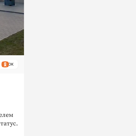
ОК
телем
татус.