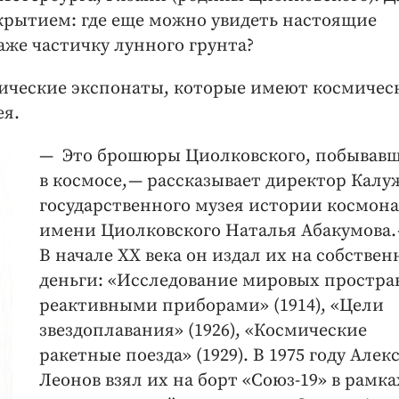
крытием: где еще можно увидеть настоящие
аже частичку лунного грунта?
смические экспонаты, которые имеют космичес
ея.
— Это брошюры Циолковского, побывав
в космосе, — ​рассказывает директор Калу
государственного музея истории космон
имени Циолковского Наталья Абакумова. —
В начале XX века он издал их на собстве
деньги: «Исследование мировых простра
реактивными приборами» (1914), «Цели
звездоплавания» (1926), «Космические
ракетные поезда» (1929). В 1975 году Алек
Леонов взял их на борт «Союз‑19» в рамка