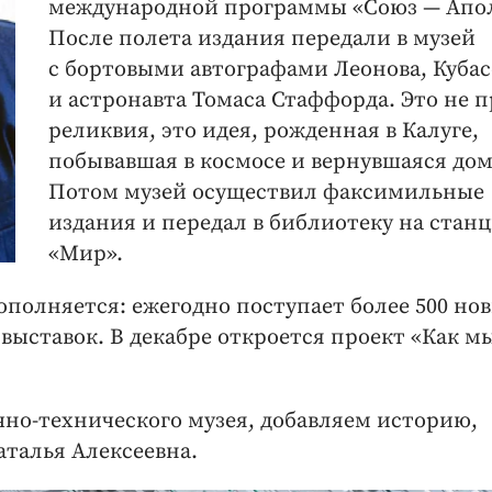
международной программы «Союз — ​Апо
После полета издания передали в музей
с бортовыми автографами Леонова, Кубас
и астронавта Томаса Стаффорда. Это не 
реликвия, ​это идея, рожденная в Калуге,
побывавшая в космосе и вернувшаяся дом
Потом музей осуществил факсимильные
издания и передал в библиотеку на стан
«Мир».
ополняется: ежегодно поступает более 500 но
 выставок. В декабре откроется проект «Как м
чно-­технического музея, добавляем историю,
аталья Алексеевна.