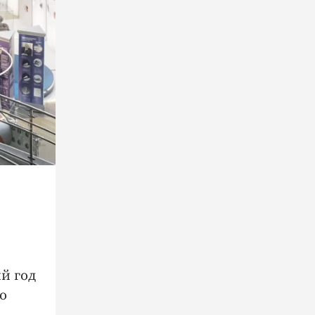
й год
о