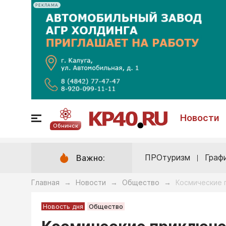
РЕКЛАМА
Новости
Обнинск
ПРОтуризм
Граф
Важно:
Главная
Новости
Общество
Космические 
→
→
→
Новость дня
Общество