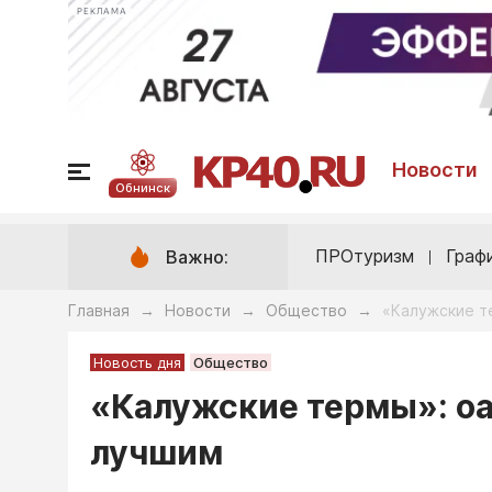
РЕКЛАМА
Новости
Обнинск
ПРОтуризм
Граф
Важно:
Главная
Новости
Общество
«Калужские т
→
→
→
Новость дня
Общество
«Калужские термы»: оа
лучшим