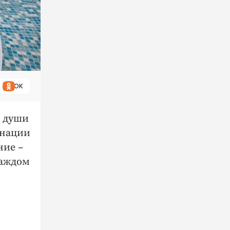
ОК
я души
инации
ние –
каждом