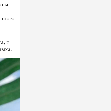
хом,
анного
а, и
дыха.