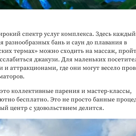
ирокий спектр услуг комплекса. Здесь каждый
я разнообразных бань и саун до плавания в
жских термах» можно сходить на массаж, прой
асслабиться джакузи. Для маленьких посетите
и и аттракционами, где они могут весело про
маторов.
 это коллективные парения и мастер-классы,
лютно бесплатно. Это не просто банные проце
ый центр с удовольствием делится.