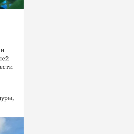
ти
лей
вести
дуры,