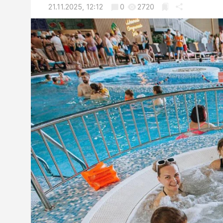
21.11.2025, 12:12
0
2720