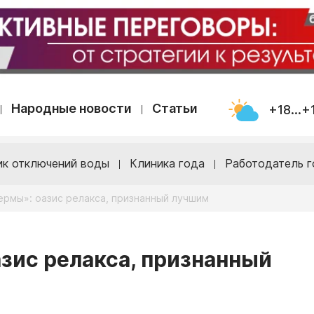
Народные новости
Статьи
+18...+
ик отключений воды
Клиника года
Работодатель г
ермы»: оазис релакса, признанный лучшим
зис релакса, признанный