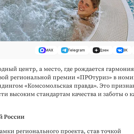
MAX
Telegram
Дзен
ВК
одный центр, а место, где рождается гармони
ервой региональной премии «ПРОтуриз» в ном
лдингом «Комсомольская правда». Это призна
ти высоким стандартам качества и заботы о 
й России
амки регионального проекта, став точкой