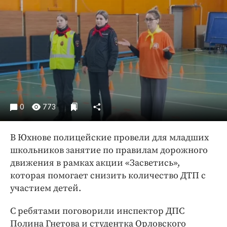
Криминал
Культура
Недвижимость и ЖКХ
Образование
Общество
Погода
Праздники
0
773
Происшествия
Спорт
В Юхнове полицейские провели для младших
Экономика и бизнес
школьников занятие по правилам дорожного
движения в рамках акции «Засветись»,
ПРОЕКТЫ
которая помогает снизить количество ДТП с
Блоги
участием детей.
Издания
С ребятами поговорили инспектор ДПС
Медиаперсона
Полина Гнетова и студентка Орловского