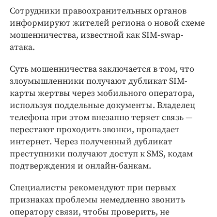
Интересное чтиво
Сотрудники правоохранительных органов
Клиника года
информируют жителей региона о новой схеме
Бренд года
мошенничества, известной как SIM-swap-
Работодатель года
атака.
Суть мошенничества заключается в том, что
злоумышленники получают дубликат SIM-
карты жертвы через мобильного оператора,
используя поддельные документы. Владелец
телефона при этом внезапно теряет связь —
перестают проходить звонки, пропадает
интернет. Через полученный дубликат
преступники получают доступ к SMS, кодам
подтверждения и онлайн-банкам.
Специалисты рекомендуют при первых
признаках проблемы немедленно звонить
оператору связи, чтобы проверить, не