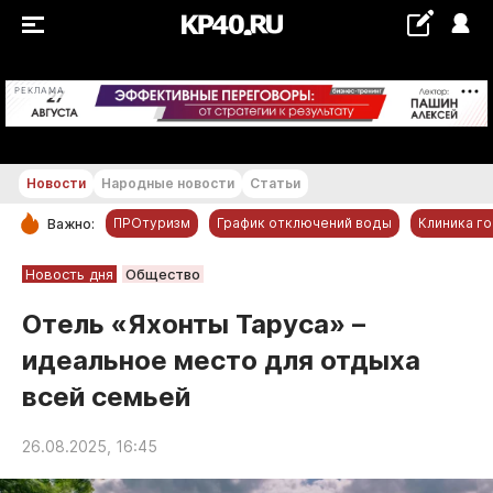
+16...+17 °С
РЕКЛАМА
Новости
Народные новости
Статьи
ПРОтуризм
График отключений воды
Клиника г
Важно:
РУБРИКИ
Новость дня
Общество
Обнинск
Отель «Яхонты Таруса» –
Новости компаний
идеальное место для отдыха
Статьи
всей семьей
Народные новости
Авто и транспорт
26.08.2025, 16:45
Благоустройство