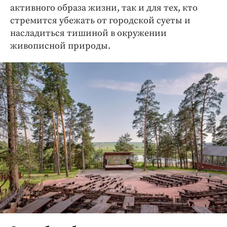
Интересное чтиво
активного образа жизни, так и для тех, кто
Клиника года
стремится убежать от городской суеты и
насладиться тишиной в окружении
Бренд года
живописной природы.
Работодатель года