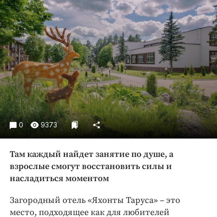
Криминал
Культура
Недвижимость и ЖКХ
Образование
Общество
Погода
Праздники
Происшествия
Спорт
0
9373
Экономика и бизнес
Там каждый найдет занятие по душе, а
ПРОЕКТЫ
взрослые смогут восстановить силы и
Блоги
насладиться моментом
Издания
Загородный отель «Яхонты Таруса» – это
Медиаперсона
место, подходящее как для любителей