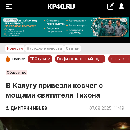
РЕКЛАМА
+20...+21 °С
Новости
Народные новости
Статьи
ПРОтуризм
График отключений воды
Клиника г
Важно:
РУБРИКИ
Общество
Обнинск
В Калугу привезли ковчег с
Новости компаний
мощами святителя Тихона
Статьи
Народные новости
ДМИТРИЙ ИВЬЕВ
07.08.2025, 11:49
Авто и транспорт
Благоустройство