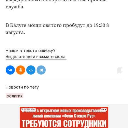
Интересное чтиво
служба.
Клиника года
Бренд года
В Калуге мощи святого пробудут до 19:30 8
Работодатель года
августа.
Нашли в тексте ошибку?
Выделите её и нажмите сюда!
Новости по тегу
религия
РЕКЛАМА