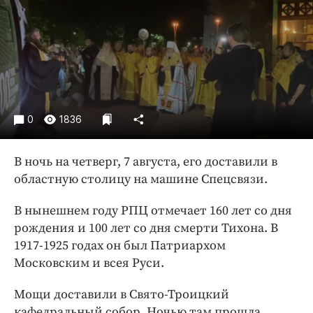
Криминал
Культура
Недвижимость и ЖКХ
Образование
Общество
Погода
0
1836
Праздники
Происшествия
В ночь на четверг, 7 августа, его доставили в
Спорт
областную столицу на машине Спецсвязи.
Экономика и бизнес
В нынешнем году РПЦ отмечает 160 лет со дня
ПРОЕКТЫ
рождения и 100 лет со дня смерти Тихона. В
1917-1925 годах он был Патриархом
Блоги
Московским и всея Руси.
Издания
Мощи доставили в Свято-Троицкий
Медиаперсона
кафедральный собор. Ночью там прошла