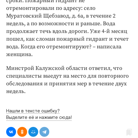
сроки. Пожарный гидрант не
Интересное чтиво
отремонтировали по адресу: село
Клиника года
Муратовский Щебзавод, д. 6а, в течение 2
Бренд года
недель, а по возможности и раньше. Вода
Работодатель года
продолжает течь вдоль дороги. Уже 4-й месяц
пошел, как сломан пожарный гидрант и течет
вода. Когда его отремонтируют? – написала
женщина.
Минстрой Калужской области ответил, что
специалисты выедут на место для повторного
обследования и принятия мер в течение двух
недель.
Нашли в тексте ошибку?
Выделите её и нажмите сюда!