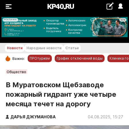
РЕКЛАМА
+16...+17 °С
Новости
Народные новости
Статьи
ПРОтуризм
График отключений воды
Клиника г
Важно:
РУБРИКИ
Общество
Обнинск
В Муратовском Щебзаводе
Новости компаний
пожарный гидрант уже четыре
Статьи
месяца течет на дорогу
Народные новости
Авто и транспорт
ДАРЬЯ ДЖУМАНОВА
04.08.2025, 15:27
Благоустройство