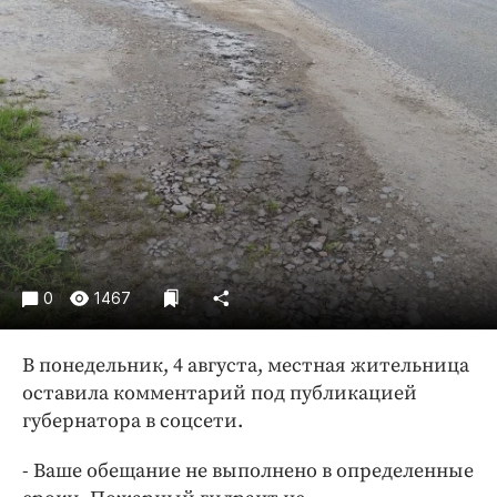
Криминал
Культура
Недвижимость и ЖКХ
Образование
Общество
Погода
Праздники
Происшествия
Спорт
0
1467
Экономика и бизнес
ПРОЕКТЫ
В понедельник, 4 августа, местная жительница
оставила комментарий под публикацией
Блоги
губернатора в соцсети.
Издания
- Ваше обещание не выполнено в определенные
Медиаперсона