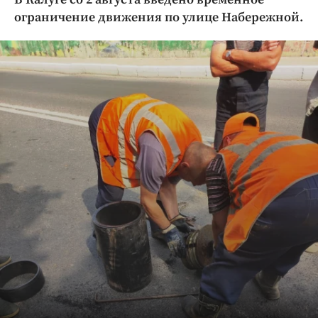
Криминал
ограничение движения по улице Набережной.
Культура
Недвижимость и ЖКХ
Образование
Общество
Погода
Праздники
Происшествия
Спорт
Экономика и бизнес
ПРОЕКТЫ
Блоги
Издания
Медиаперсона