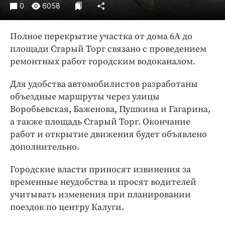
Интересное чтиво
0
6058
Клиника года
Бренд года
Полное перекрытие участка от дома 6А до
Работодатель года
площади Старый Торг связано с проведением
ремонтных работ городским водоканалом.
Для удобства автомобилистов разработаны
объездные маршруты через улицы
Воробьевская, Баженова, Пушкина и Гагарина,
а также площадь Старый Торг. Окончание
работ и открытие движения будет объявлено
дополнительно.
Городские власти приносят извинения за
временные неудобства и просят водителей
учитывать изменения при планировании
поездок по центру Калуги.