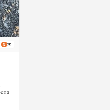
ОК
а
роил