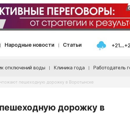
Народные новости
Статьи
+21...+
ик отключений воды
Клиника года
Работодатель г
ичтожают пешеходную дорожку в Воротынске
 пешеходную дорожку в