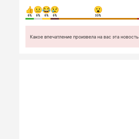
0%
0%
0%
0%
33%
Какое впечатление произвела на вас эта новост