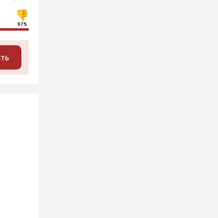
67%
сть