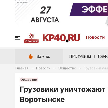
РЕКЛАМА
Новости
Обнинск
ПРОтуризм
Граф
Важно:
Главная
Новости
Общество
Грузовики ун
→
→
→
Общество
Грузовики уничтожают
Воротынске