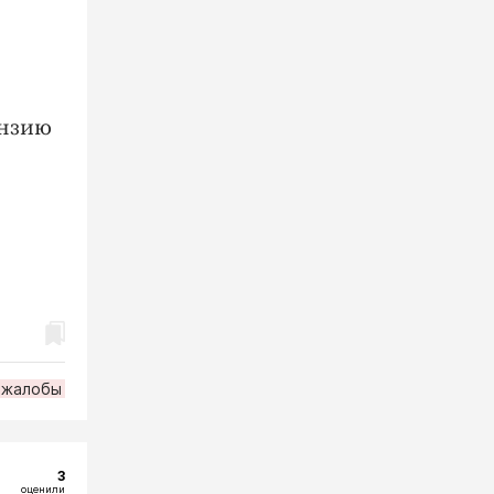
ензию
жалобы
3
оценили