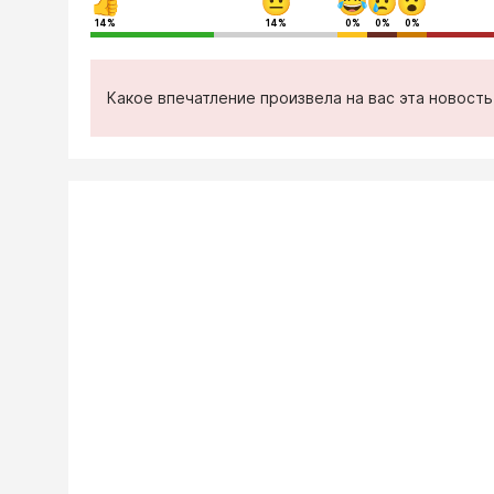
14%
14%
0%
0%
0%
Какое впечатление произвела на вас эта новост