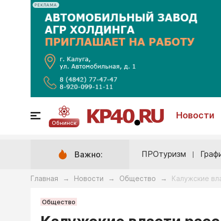
РЕКЛАМА
Новости
Обнинск
ПРОтуризм
Граф
Важно:
Главная
Новости
Общество
Калужские вл
→
→
→
Общество