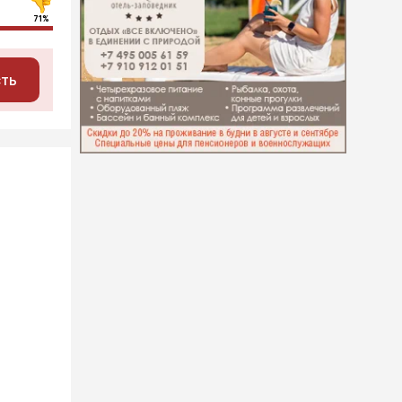
71%
сть