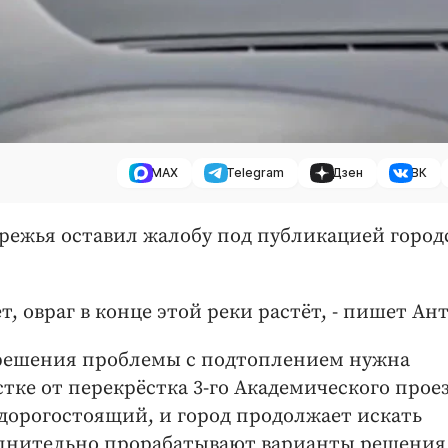
MAX
Telegram
Дзен
ВК
ережья оставил жалобу под публикацией город
т, овраг в конце этой реки растёт, - пишет Ан
 решения проблемы с подтоплением нужна
тке от перекрёстка 3-го Академического проез
 дорогостоящий, и город продолжает искать
лнительно прорабатывают варианты решения