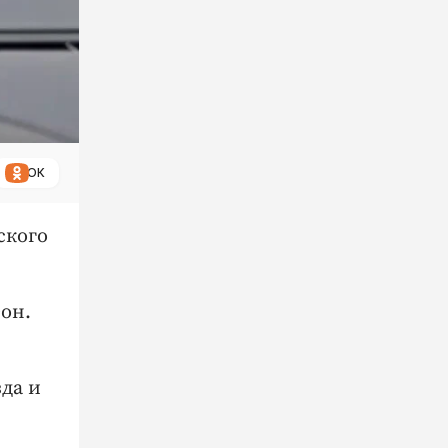
ОК
ского
тон.
да и