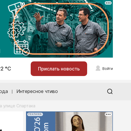
22 °С
Прислать новость
Войти
ода
Интересное чтиво
а улице Спартака
РЕКЛАМА