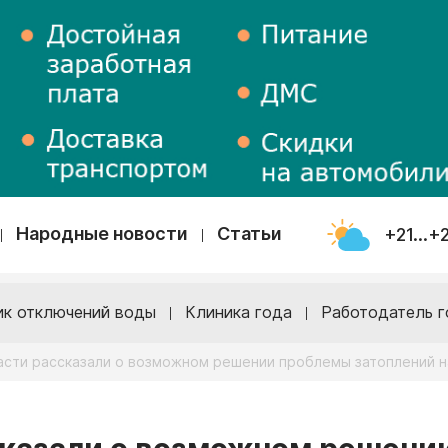
Народные новости
Статьи
+21...+
ик отключений воды
Клиника года
Работодатель г
асти рассказали о возможном решении проблемы затоплений н