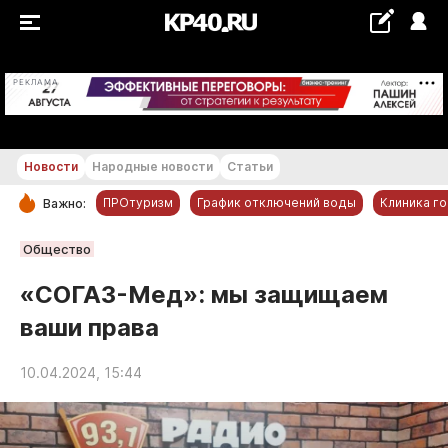
+18...+19 °С
РЕКЛАМА
Новости
Народные новости
Статьи
ПРОтуризм
График отключений воды
Клиника г
Важно:
РУБРИКИ
Общество
Обнинск
«СОГАЗ-Мед»: мы защищаем
Новости компаний
ваши права
Статьи
Народные новости
10.04.2024, 15:44
Авто и транспорт
Благоустройство