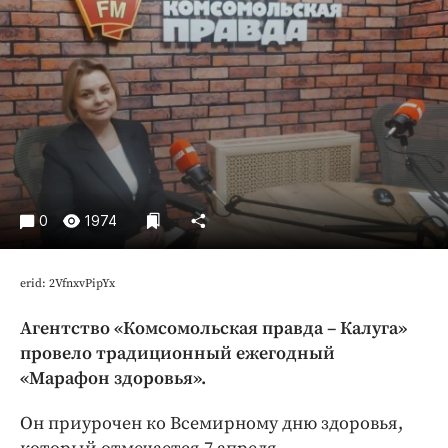
Криминал
Культура
Недвижимость и ЖКХ
Образование
Общество
Погода
Праздники
0
1974
Происшествия
Спорт
Экономика и бизнес
erid: 2VfnxvPipYx
ПРОЕКТЫ
Агентство «Комсомольская правда – Калуга»
провело традиционный ежегодный
Блоги
«Марафон здоровья».
Издания
Он приурочен ко Всемирному дню здоровья,
Медиаперсона