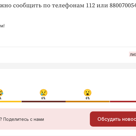
о сообщить по телефонам 112 или 880070054
м!
ли
%
0%
0%
Обсудить ново
ь? Поделитесь с нами