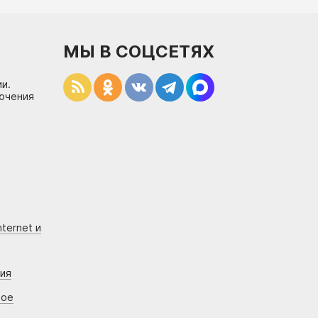
МЫ В СОЦСЕТЯХ
и.
лючения
ternet и
ния
вое