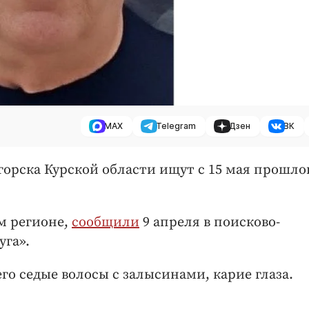
MAX
Telegram
Дзен
ВК
горска Курской области ищут с 15 мая прошло
м регионе,
сообщили
9 апреля в поисково-
уга».
го седые волосы с залысинами, карие глаза.