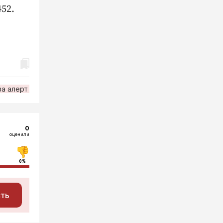
52.
за алерт
0
оценили
0%
сть