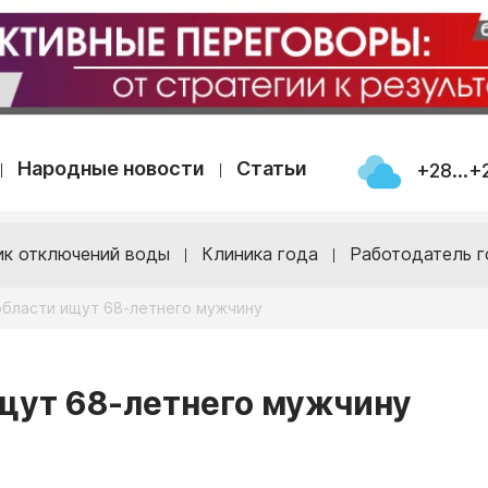
Народные новости
Статьи
+28...+
ик отключений воды
Клиника года
Работодатель г
области ищут 68-летнего мужчину
щут 68-летнего мужчину