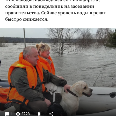
Криминал
сообщили в понедельник на заседании
Культура
правительства. Сейчас уровень воды в реках
быстро снижается.
Недвижимость и ЖКХ
Образование
Общество
Погода
Праздники
Происшествия
Спорт
Экономика и бизнес
ПРОЕКТЫ
Блоги
Издания
Медиаперсона
1
2728