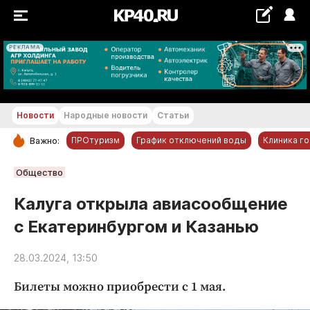
РЕКЛАМА
+16...+17 °С
Новости
Народные новости
Статьи
ПРОтуризм
График отключений воды
Клиника г
Важно:
РУБРИКИ
Общество
Обнинск
Калуга открыла авиасообщение
Новости компаний
с Екатеринбургом и Казанью
Статьи
Народные новости
28.03.2024, 13:50
Авто и транспорт
Билеты можно приобрести с 1 мая.
Благоустройство