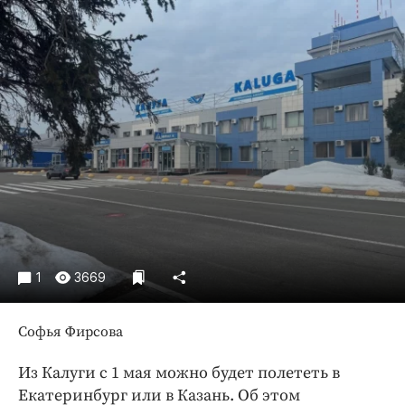
Криминал
Культура
Недвижимость и ЖКХ
Образование
Общество
Погода
Праздники
Происшествия
Спорт
Экономика и бизнес
1
3669
ПРОЕКТЫ
Блоги
Софья Фирсова
Издания
Из Калуги с 1 мая можно будет полететь в
Медиаперсона
Екатеринбург или в Казань. Об этом