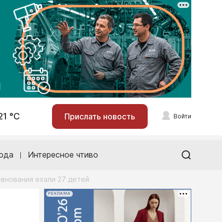
21 °С
Прислать новость
Войти
ода
Интересное чтиво
евнования ехали 27 детей
РЕКЛАМА