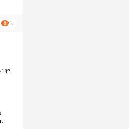
ОК
-132
и
м.