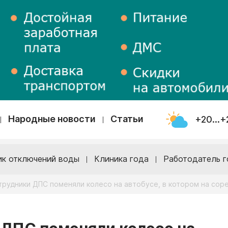
Народные новости
Статьи
+20...+
ик отключений воды
Клиника года
Работодатель г
трудники ДПС поменяли колесо на автобусе, в котором на сор