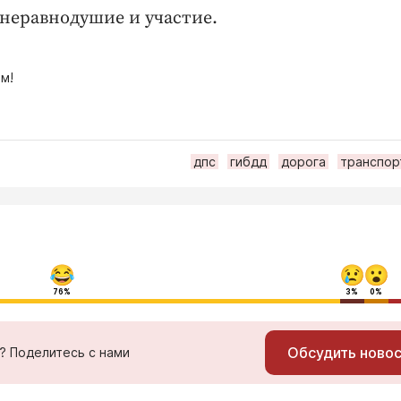
 неравнодушие и участие.
м!
дпс
гибдд
дорога
транспор
76%
3%
0%
Обсудить ново
ь? Поделитесь с нами