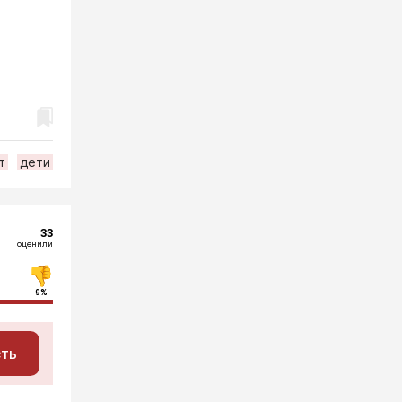
т
дети
33
оценили
9%
сть