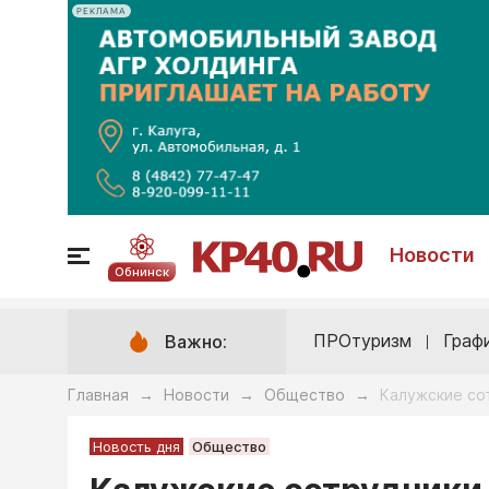
РЕКЛАМА
Новости
Обнинск
ПРОтуризм
Граф
Важно:
Главная
Новости
Общество
Калужские со
→
→
→
Новость дня
Общество