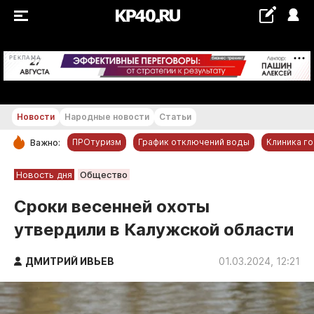
+22...+23 °С
РЕКЛАМА
Новости
Народные новости
Статьи
ПРОтуризм
График отключений воды
Клиника г
Важно:
РУБРИКИ
Новость дня
Общество
Обнинск
Сроки весенней охоты
Новости компаний
утвердили в Калужской области
Статьи
Народные новости
ДМИТРИЙ ИВЬЕВ
01.03.2024, 12:21
Авто и транспорт
Благоустройство