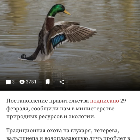
Криминал
Культура
Недвижимость и ЖКХ
Образование
Общество
Погода
Праздники
Происшествия
Спорт
3
3781
Экономика и бизнес
Постановление правительства
подписано
29
ПРОЕКТЫ
февраля, сообщили нам в министерстве
Блоги
природных ресурсов и экологии.
Издания
Традиционная охота на глухаря, тетерева,
Медиаперсона
вальдшнепа и водоплавающую дичь пройдет в