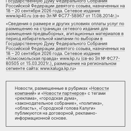
Государственную Думу Федерального Собрания
Российской Федерации девятого созыва, назначенных на
18 – 20 сентября 2026 года. Сетевое издание
www.kp40.ru (св-во Эл № ФС77-58967 от 11.08.2014г.)
»
«
Сведения о размере и других условиях оплаты услуг по
размещению на страницах сетевого издания для
размещения предвыборных, агитационных материалов в
период избирательной кампании по выборам в
Государственную Думу Федерального Собрания
Российской Федерации девятого созыва, назначенных на
18 – 20 сентября 2026 года. Сетевое издание
«Комсомольская правда» www.kp.ru (св-во Эл № ФС77-
80505 от 15.03.2021г.), размещение на региональном
сегменте сайта: www.kaluga.kp.ru
»
Новости, размещенные в рубриках «
Новости
компаний
» и «
Новости партнеров
» с тегами
«реклама», «городская дума»,
«законодательное собрание», «политика»,
«область», «Городской голова Калуги»
публикуются на договорной, рекламно-
информационной основе.