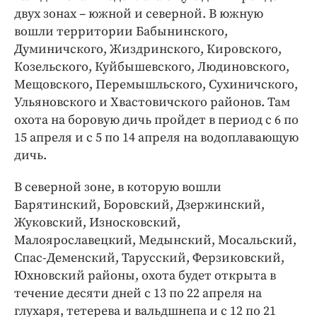
Интересное чтиво
двух зонах – южной и северной. В южную
Клиника года
вошли территории Бабынинского,
Бренд года
Думиничского, Жиздринского, Кировского,
Козельского, Куйбышевского, Людиновского,
Работодатель года
Мещовского, Перемышльского, Сухиничского,
Ульяновского и Хвастовичского районов. Там
охота на боровую дичь пройдет в период с 6 по
15 апреля и с 5 по 14 апреля на водоплавающую
дичь.
В северной зоне, в которую вошли
Барятинский, Боровский, Дзержинский,
Жуковский, Износковский,
Малоярославецкий, Медынский, Мосальский,
Спас-Деменский, Тарусский, Ферзиковский,
Юхновский районы, охота будет открыта в
течение десяти дней с 13 по 22 апреля на
глухаря, тетерева и вальдшнепа и с 12 по 21