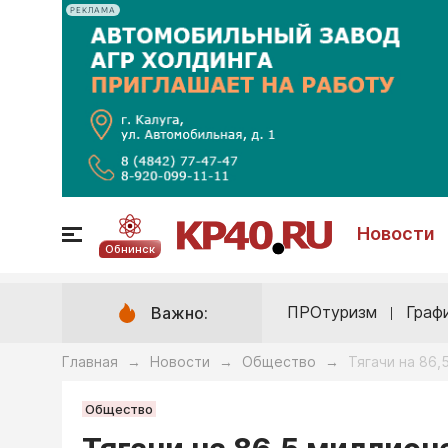
РЕКЛАМА
Новости
Обнинск
ПРОтуризм
Граф
Важно:
Главная
Новости
Общество
Тягачи на 86,
→
→
→
Общество