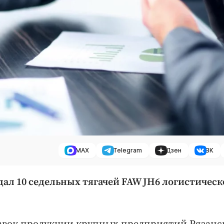
MAX
Telegram
Дзен
ВК
ал 10 седельных тягачей FAW JH6 логистическ