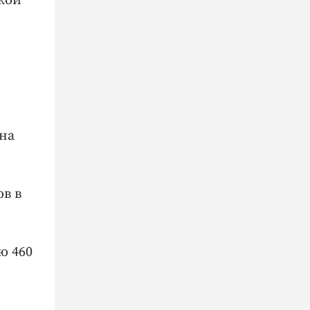
кой
на
в в
ю 460