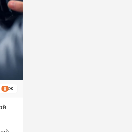
ОК
ой