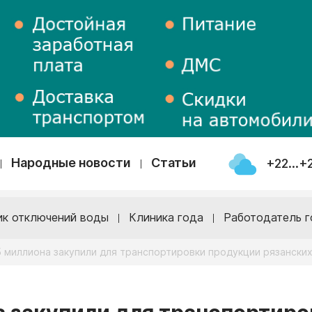
Народные новости
Статьи
+22...+
ик отключений воды
Клиника года
Работодатель г
5 миллиона закупили для транспортировки продукции рязански