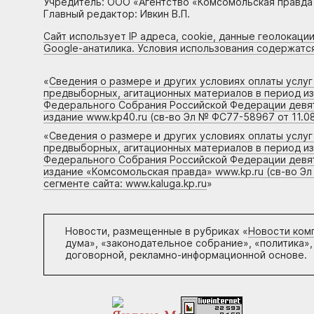
Учредитель: ООО «Агентство «Комсомольская правда 
Главный редактор: Ивкин В.П.
Сайт использует IP адреса, cookie, данные геолокации
Google-анатилика. Условия использования содержатс
«
Сведения о размере и других условиях оплаты услу
предвыборных, агитационных материалов в период и
Федерального Собрания Российской Федерации девято
издание www.kp40.ru (св-во Эл № ФС77-58967 от 11.08
«
Сведения о размере и других условиях оплаты услу
предвыборных, агитационных материалов в период и
Федерального Собрания Российской Федерации девято
издание «Комсомольская правда» www.kp.ru (св-во Эл
сегменте сайта: www.kaluga.kp.ru
»
Новости, размещенные в рубриках «
Новости ком
дума», «законодательное собрание», «политика»,
договорной, рекламно-информационной основе.