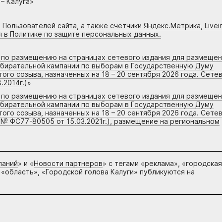
– Калуга»
 Пользователей сайта, а также счетчики Яндекс.Метрика, Livein
я в Политике по защите персональных данных.
г по размещению на страницах сетевого издания для размеще
збирательной кампании по выборам в Государственную Думу
го созыва, назначенных на 18 – 20 сентября 2026 года. Сете
.2014г.)
»
г по размещению на страницах сетевого издания для размеще
збирательной кампании по выборам в Государственную Думу
го созыва, назначенных на 18 – 20 сентября 2026 года. Сете
 № ФС77-80505 от 15.03.2021г.), размещение на региональном
паний
» и «
Новости партнеров
» с тегами «реклама», «городская
 «область», «Городской голова Калуги» публикуются на