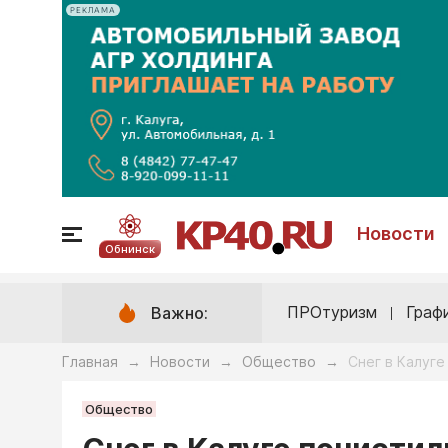
РЕКЛАМА
Новости
Обнинск
ПРОтуризм
Граф
Важно:
Главная
Новости
Общество
Снег в Калуг
→
→
→
Общество