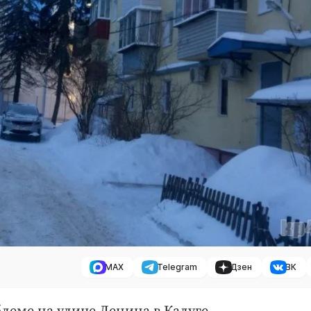
MAX
Telegram
Дзен
ВК