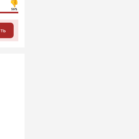
59%
сть