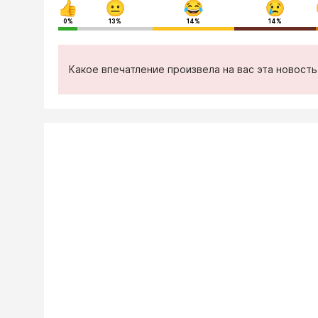
0%
13%
14%
14%
Какое впечатление произвела на вас эта новост