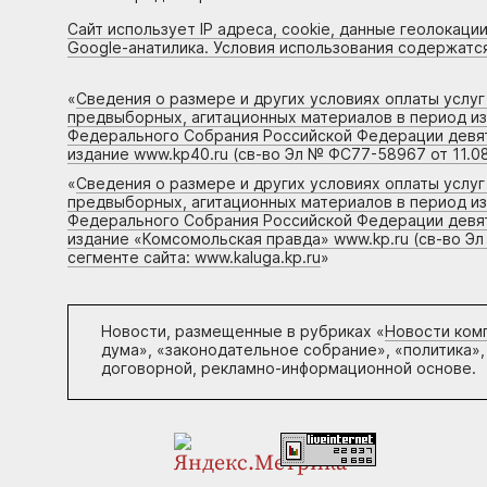
Сайт использует IP адреса, cookie, данные геолокации
Google-анатилика. Условия использования содержатс
«
Сведения о размере и других условиях оплаты услу
предвыборных, агитационных материалов в период и
Федерального Собрания Российской Федерации девято
издание www.kp40.ru (св-во Эл № ФС77-58967 от 11.08
«
Сведения о размере и других условиях оплаты услу
предвыборных, агитационных материалов в период и
Федерального Собрания Российской Федерации девято
издание «Комсомольская правда» www.kp.ru (св-во Эл
сегменте сайта: www.kaluga.kp.ru
»
Новости, размещенные в рубриках «
Новости ком
дума», «законодательное собрание», «политика»,
договорной, рекламно-информационной основе.