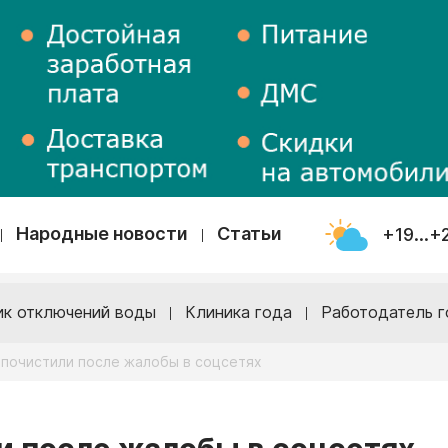
Народные новости
Статьи
+19...+
ик отключений воды
Клиника года
Работодатель г
е почистили после жалобы в соцсетях