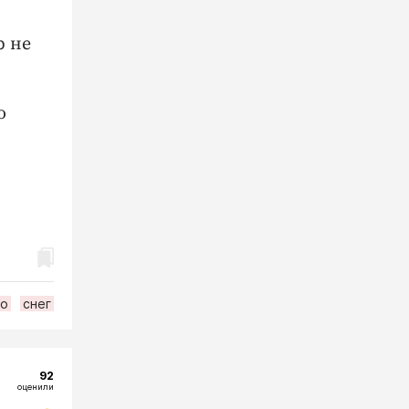
р не
о
о
снег
92
оценили