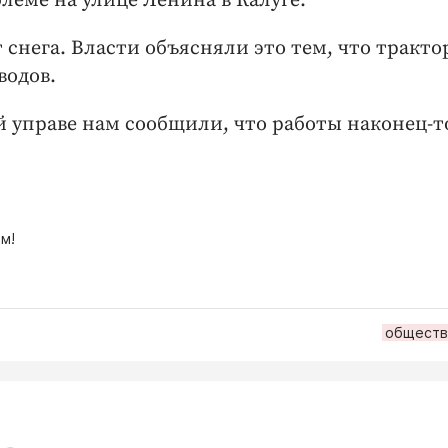
леме на улице Ленина в Калуге.
 снега. Власти объясняли это тем, что тракто
водов.
ой управе нам сообщили, что работы наконец-т
м!
обществ