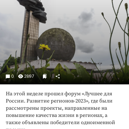
Криминал
Культура
Недвижимость и ЖКХ
Образование
Общество
Погода
Праздники
Происшествия
Спорт
0
2897
Экономика и бизнес
ПРОЕКТЫ
На этой неделе прошел форум «Лучшее для
России. Развитие регионов-2023», где были
Блоги
рассмотрены проекты, направленные на
Издания
повышение качества жизни в регионах, а
Медиаперсона
также объявлены победители одноименной