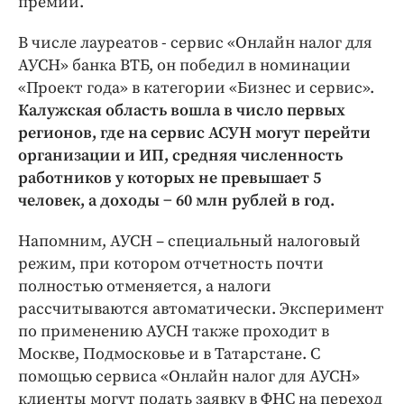
премии.
Интересное чтиво
Клиника года
В числе лауреатов - сервис «Онлайн налог для
Бренд года
АУСН» банка ВТБ, он победил в номинации
Работодатель года
«Проект года» в категории «Бизнес и сервис».
Калужская область вошла в число первых
регионов, где на сервис АСУН могут перейти
организации и ИП, средняя численность
работников у которых не превышает 5
человек, а доходы − 60 млн рублей в год.
Напомним, АУСН – специальный налоговый
режим, при котором отчетность почти
полностью отменяется, а налоги
рассчитываются автоматически. Эксперимент
по применению АУСН также проходит в
Москве, Подмосковье и в Татарстане. С
помощью сервиса «Онлайн налог для АУСН»
клиенты могут подать заявку в ФНС на переход