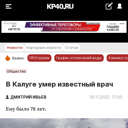
+21...+22 °С
РЕКЛАМА
Новости
Народные новости
Статьи
ПРОтуризм
График отключений воды
Клиника г
Важно:
РУБРИКИ
Общество
Обнинск
В Калуге умер известный врач
Новости компаний
ДМИТРИЙ ИВЬЕВ
Статьи
16.11.2023, 17:00
Народные новости
Ему было 78 лет.
Авто и транспорт
Благоустройство