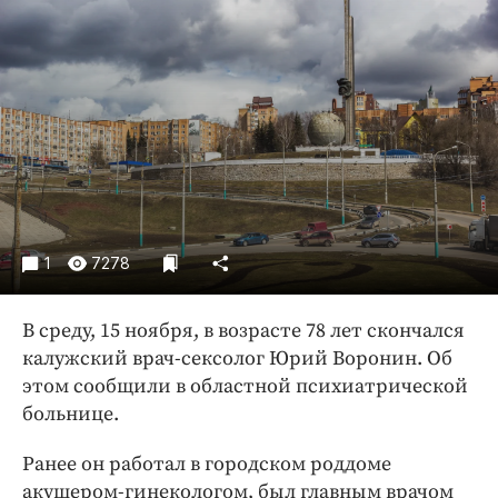
Криминал
Культура
Недвижимость и ЖКХ
Образование
Общество
Погода
Праздники
Происшествия
1
7278
Спорт
Экономика и бизнес
В среду, 15 ноября, в возрасте 78 лет скончался
калужский врач-сексолог Юрий Воронин. Об
ПРОЕКТЫ
этом сообщили в областной психиатрической
Блоги
больнице.
Издания
Ранее он работал в городском роддоме
Медиаперсона
акушером-гинекологом, был главным врачом