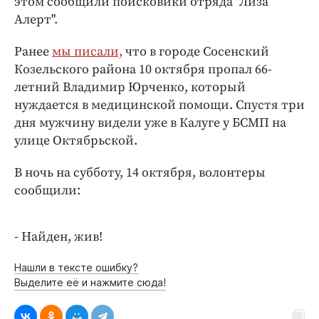
этом сообщили поисковики отряда "Лиза
Интересное чтиво
Алерт".
Клиника года
Бренд года
Ранее
мы писали,
что в городе Сосенский
Работодатель года
Козельского района 10 октября пропал 66-
летний Владимир Юрченко, который
нуждается в медицинской помощи. Спустя три
дня мужчину видели уже в Калуге у БСМП на
улице Октябрьской.
В ночь на субботу, 14 октября, волонтеры
сообщили:
- Найден, жив!
Нашли в тексте ошибку?
Выделите её и нажмите сюда!