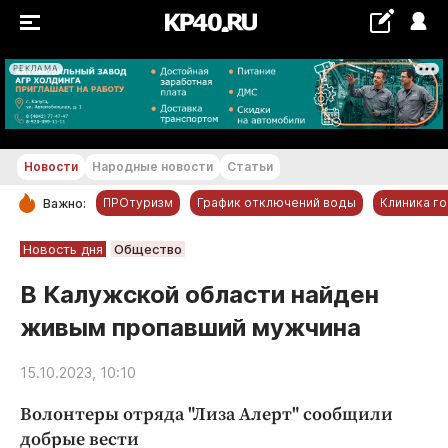
РЕКЛАМА
+29...+30 °С
Новости
Народные новости
Статьи
ПРОтуризм
График отключений воды
Клиника г
Важно:
РУБРИКИ
Новость дня
Общество
Обнинск
В Калужской области найден
Новости компаний
живым пропавший мужчина
Статьи
Народные новости
15.10.2023, 10:10
Авто и транспорт
Волонтеры отряда "Лиза Алерт" сообщили
Благоустройство
добрые вести