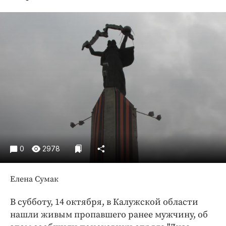
Криминал
Культура
Недвижимость и ЖКХ
Образование
Общество
Погода
Праздники
Происшествия
Спорт
Экономика и бизнес
0
2978
ПРОЕКТЫ
Елена Сумак
Блоги
Издания
В субботу, 14 октября, в Калужской области
Медиаперсона
нашли живым пропавшего ранее мужчину, об