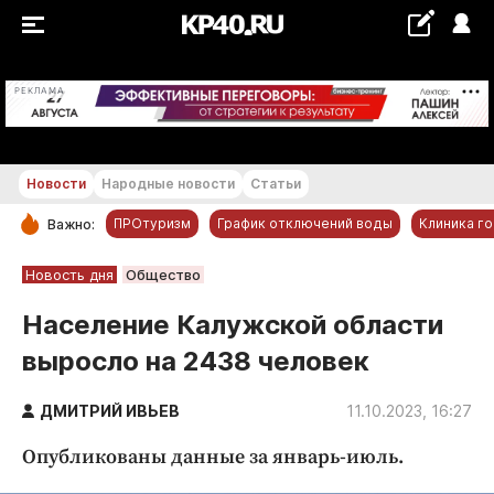
+28...+29 °С
РЕКЛАМА
Новости
Народные новости
Статьи
ПРОтуризм
График отключений воды
Клиника г
Важно:
РУБРИКИ
Новость дня
Общество
Обнинск
Население Калужской области
Новости компаний
выросло на 2438 человек
Статьи
Народные новости
ДМИТРИЙ ИВЬЕВ
11.10.2023, 16:27
Авто и транспорт
Опубликованы данные за январь-июль.
Благоустройство