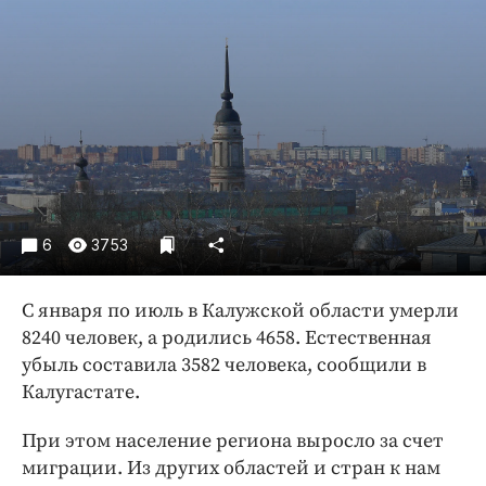
Криминал
Культура
Недвижимость и ЖКХ
Образование
Общество
Погода
Праздники
Происшествия
6
3753
Спорт
Экономика и бизнес
С января по июль в Калужской области умерли
8240 человек, а родились 4658. Естественная
ПРОЕКТЫ
убыль составила 3582 человека, сообщили в
Калугастате.
Блоги
Издания
При этом население региона выросло за счет
Медиаперсона
миграции. Из других областей и стран к нам