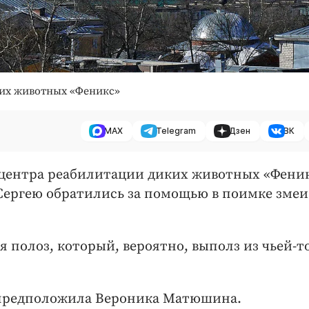
ких животных «Феникс»
MAX
Telegram
Дзен
ВК
центра реабилитации диких животных «Фени
 Сергею обратились за помощью в поимке змеи
я полоз, который, вероятно, выполз из чьей-т
ом предположила Вероника Матюшина.