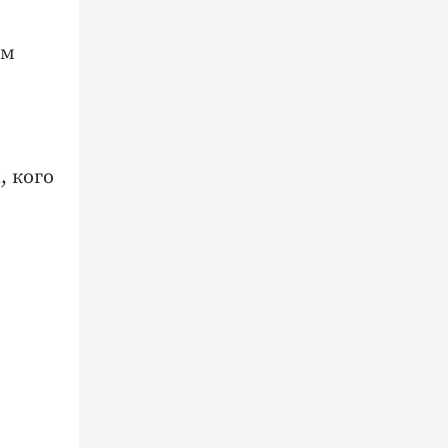
ем
, кого