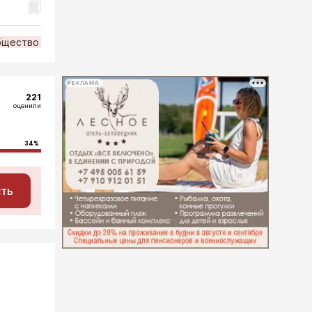
бщество
РЕКЛАМА
221
оценили
34%
сть