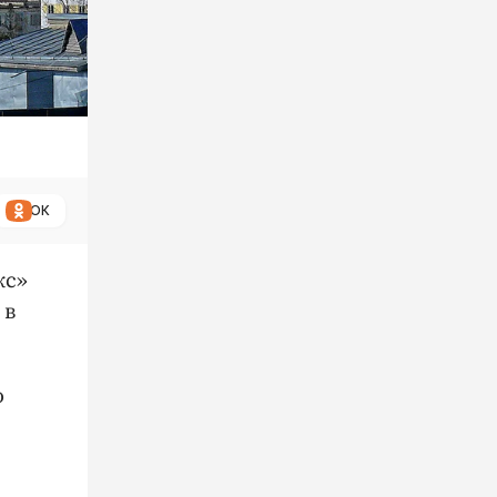
ОК
кс»
 в
о