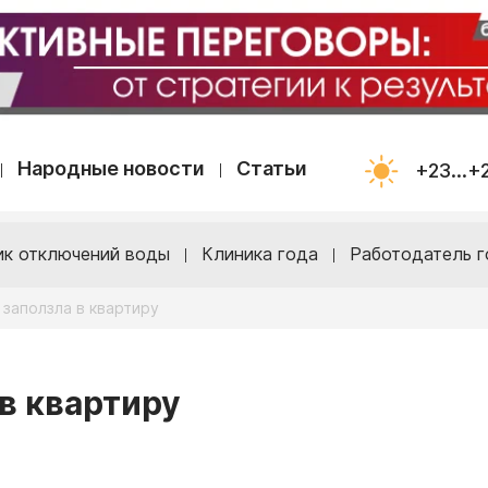
Народные новости
Статьи
+23...+
ик отключений воды
Клиника года
Работодатель г
 заползла в квартиру
 в квартиру