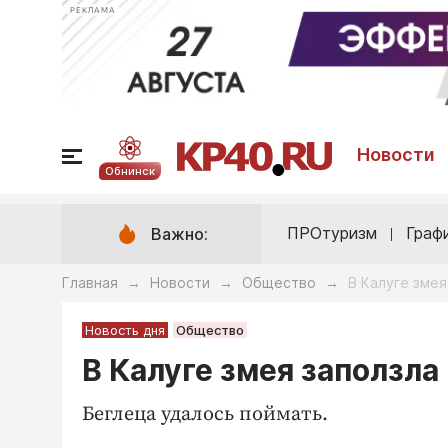
РЕКЛАМА
Новости
Обнинск
ПРОтуризм
Граф
Важно:
Главная
Новости
Общество
В Калуге змея
→
→
→
Новость дня
Общество
В Калуге змея заползла
Беглеца удалось поймать.