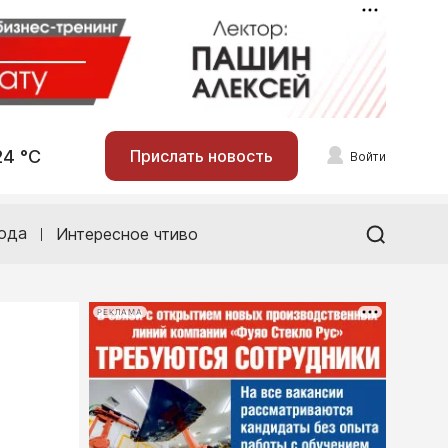
24 °С
Прислать новость
Войти
ода
Интересное чтиво
РЕКЛАМА