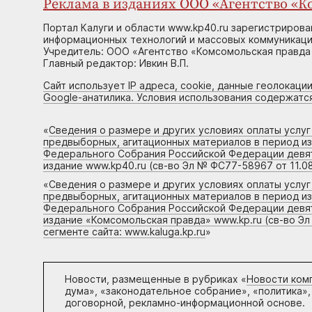
Реклама в изданиях ООО «Агентство «Ко
Портал Калуги и области www.kp40.ru зарегистрирова
информационных технологий и массовых коммуникаций
Учредитель: ООО «Агентство «Комсомольская правда 
Главный редактор: Ивкин В.П.
Сайт использует IP адреса, cookie, данные геолокации
Google-анатилика. Условия использования содержатс
«
Сведения о размере и других условиях оплаты услу
предвыборных, агитационных материалов в период и
Федерального Собрания Российской Федерации девято
издание www.kp40.ru (св-во Эл № ФС77-58967 от 11.08
«
Сведения о размере и других условиях оплаты услу
предвыборных, агитационных материалов в период и
Федерального Собрания Российской Федерации девято
издание «Комсомольская правда» www.kp.ru (св-во Эл
сегменте сайта: www.kaluga.kp.ru
»
Новости, размещенные в рубриках «
Новости ком
дума», «законодательное собрание», «политика»,
договорной, рекламно-информационной основе.