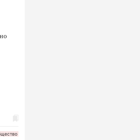
 но
бщество