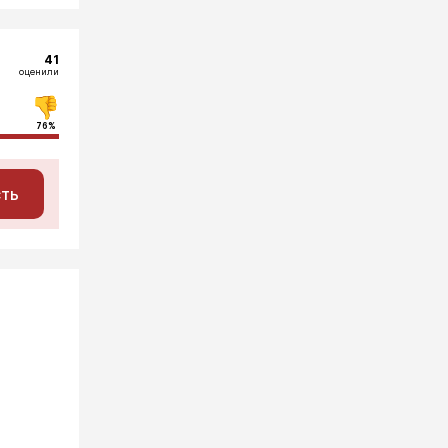
41
оценили
76%
сть