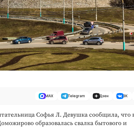
MAX
Telegram
Дзен
ВК
итательница Софья Л. Девушка сообщила, что 
Доможирово образовалась свалка бытового и