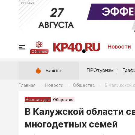
РЕКЛАМА
Новости
Обнинск
ПРОтуризм
Граф
Важно:
Главная
Новости
Общество
В Калужской 
→
→
→
Новость дня
Общество
В Калужской области с
многодетных семей