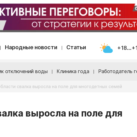
Народные новости
Статьи
+18...+
ик отключений воды
Клиника года
Работодатель г
области свалка выросла на поле для многодетных семей
валка выросла на поле для