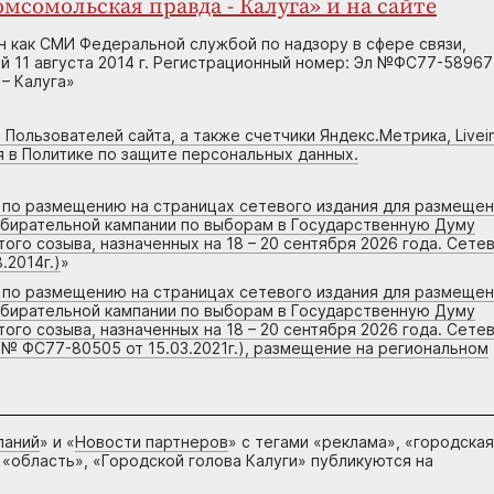
мсомольская правда - Калуга» и на сайте
н как СМИ Федеральной службой по надзору в сфере связи,
 11 августа 2014 г. Регистрационный номер: Эл №ФС77-58967
– Калуга»
 Пользователей сайта, а также счетчики Яндекс.Метрика, Livein
я в Политике по защите персональных данных.
г по размещению на страницах сетевого издания для размеще
збирательной кампании по выборам в Государственную Думу
го созыва, назначенных на 18 – 20 сентября 2026 года. Сете
.2014г.)
»
г по размещению на страницах сетевого издания для размеще
збирательной кампании по выборам в Государственную Думу
го созыва, назначенных на 18 – 20 сентября 2026 года. Сете
 № ФС77-80505 от 15.03.2021г.), размещение на региональном
паний
» и «
Новости партнеров
» с тегами «реклама», «городская
 «область», «Городской голова Калуги» публикуются на