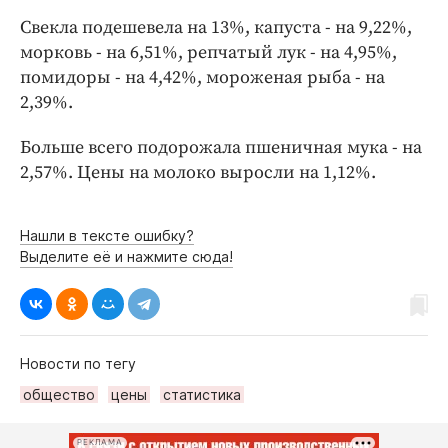
Интересное чтиво
Свекла подешевела на 13%, капуста - на 9,22%,
Клиника года
морковь - на 6,51%, репчатый лук - на 4,95%,
Бренд года
помидоры - на 4,42%, мороженая рыба - на
Работодатель года
2,39%.
Больше всего подорожала пшеничная мука - на
2,57%. Цены на молоко выросли на 1,12%.
Нашли в тексте ошибку?
Выделите её и нажмите сюда!
Новости по тегу
общество
цены
статистика
РЕКЛАМА