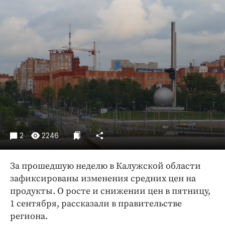
Криминал
Культура
Недвижимость и ЖКХ
Образование
Общество
Погода
Праздники
Происшествия
Спорт
2
2246
Экономика и бизнес
ПРОЕКТЫ
За прошедшую неделю в Калужской области
зафиксированы изменения средних цен на
Блоги
продукты. О росте и снижении цен в пятницу,
Издания
1 сентября, рассказали в правительстве
Медиаперсона
региона.