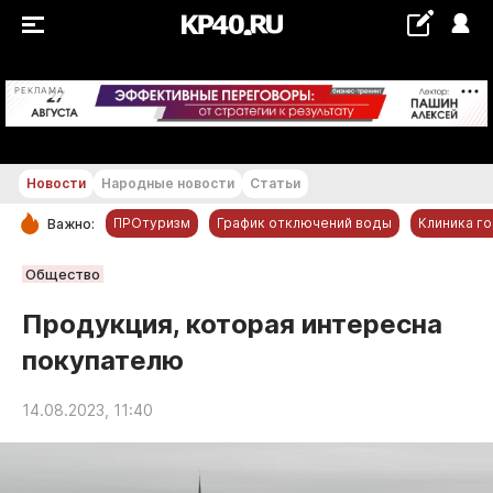
+26...+27 °С
РЕКЛАМА
Новости
Народные новости
Статьи
ПРОтуризм
График отключений воды
Клиника г
Важно:
РУБРИКИ
Общество
Обнинск
Продукция, которая интересна
Новости компаний
покупателю
Статьи
Народные новости
14.08.2023, 11:40
Авто и транспорт
Благоустройство