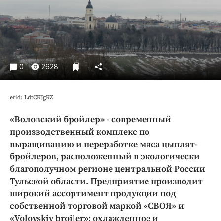
Криминал
Культура
Недвижимость и ЖКХ
Образование
Общество
0
2628
Погода
Праздники
erid: LdtCKJgKZ
Происшествия
«Воловский бройлер» - современный
Спорт
производственный комплекс по
Экономика и бизнес
выращиванию и переработке мяса цыплят-
бройлеров, расположенный в экологически
ПРОЕКТЫ
благополучном регионе центральной России
Блоги
Тульской области. Предприятие производит
широкий ассортимент продукции под
Издания
собственной торговой маркой «СВОЯ» и
Медиаперсона
«Volovskiy broiler»: охлажденное и