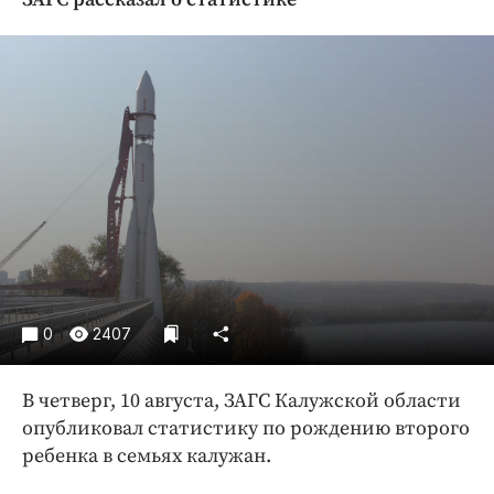
Криминал
Культура
Недвижимость и ЖКХ
Образование
Общество
Погода
Праздники
Происшествия
Спорт
Экономика и бизнес
0
2407
ПРОЕКТЫ
В четверг, 10 августа, ЗАГС Калужской области
Блоги
опубликовал статистику по рождению второго
Издания
ребенка в семьях калужан.
Медиаперсона