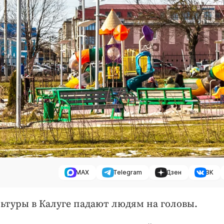
MAX
Telegram
Дзен
ВК
льтуры в Калуге падают людям на головы.