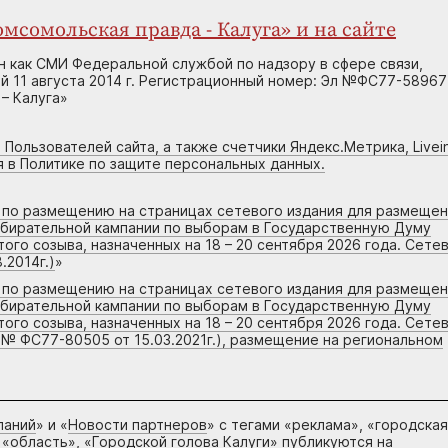
мсомольская правда - Калуга» и на сайте
н как СМИ Федеральной службой по надзору в сфере связи,
 11 августа 2014 г. Регистрационный номер: Эл №ФС77-58967
– Калуга»
 Пользователей сайта, а также счетчики Яндекс.Метрика, Livein
я в Политике по защите персональных данных.
г по размещению на страницах сетевого издания для размеще
збирательной кампании по выборам в Государственную Думу
го созыва, назначенных на 18 – 20 сентября 2026 года. Сете
.2014г.)
»
г по размещению на страницах сетевого издания для размеще
збирательной кампании по выборам в Государственную Думу
го созыва, назначенных на 18 – 20 сентября 2026 года. Сете
 № ФС77-80505 от 15.03.2021г.), размещение на региональном
паний
» и «
Новости партнеров
» с тегами «реклама», «городская
 «область», «Городской голова Калуги» публикуются на