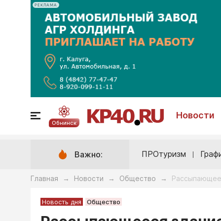
РЕКЛАМА
Новости
Обнинск
ПРОтуризм
Граф
Важно:
Главная
Новости
Общество
Рассыпающеес
→
→
→
Новость дня
Общество