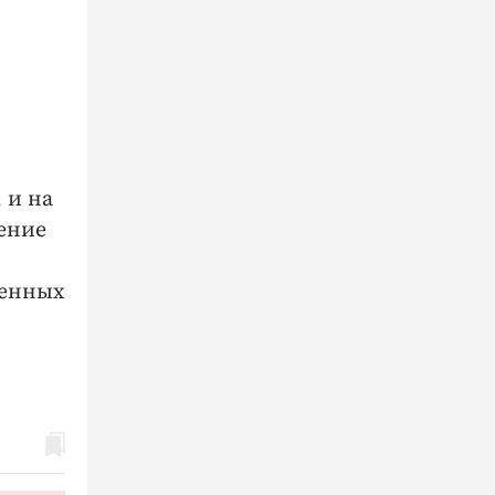
 и на
ение
ленных