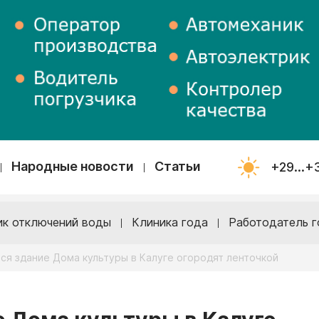
Народные новости
Статьи
+29...+
ик отключений воды
Клиника года
Работодатель г
я здание Дома культуры в Калуге огородят ленточкой