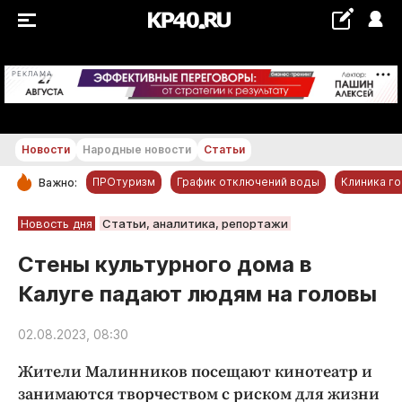
+24...+25 °С
РЕКЛАМА
Новости
Народные новости
Статьи
ПРОтуризм
График отключений воды
Клиника г
Важно:
РУБРИКИ
Новость дня
Статьи, аналитика, репортажи
Обнинск
Стены культурного дома в
Новости компаний
Калуге падают людям на головы
Статьи
Народные новости
02.08.2023, 08:30
Авто и транспорт
Жители Малинников посещают кинотеатр и
Благоустройство
занимаются творчеством с риском для жизни