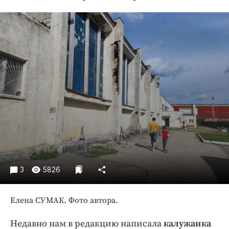
Криминал
Культура
Недвижимость и ЖКХ
Образование
Общество
Погода
Праздники
Происшествия
Спорт
Экономика и бизнес
ПРОЕКТЫ
3
5826
Блоги
Елена СУМАК. Фото автора.
Издания
Медиаперсона
Недавно нам в редакцию написала
калужанка