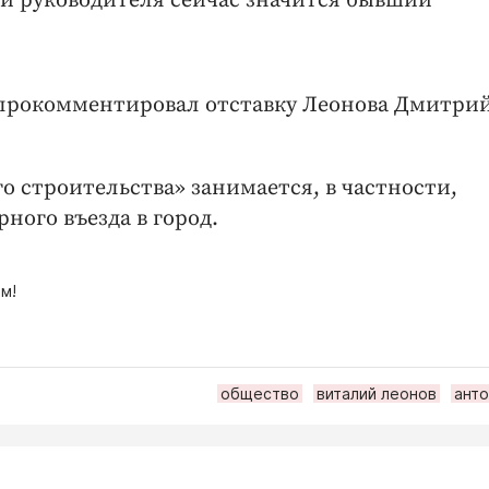
и руководителя сейчас значится бывший
 - прокомментировал отставку Леонова Дмитри
 строительства» занимается, в частности,
ного въезда в город.
м!
общество
виталий леонов
анто