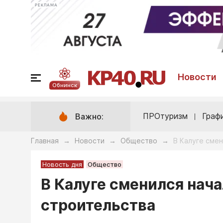
РЕКЛАМА
Новости
Обнинск
ПРОтуризм
Граф
Важно:
Главная
Новости
Общество
В Калуге сме
→
→
→
Новость дня
Общество
В Калуге сменился нач
строительства