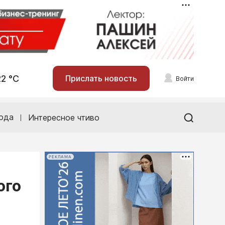
22 °С
Прислать новость
Войти
ода
Интересное чтиво
РЕКЛАМА
ого