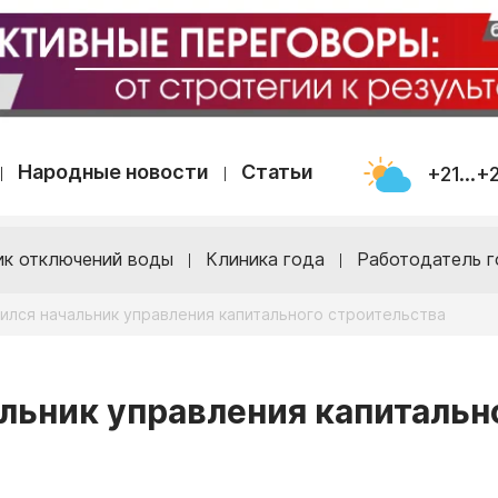
Народные новости
Статьи
+21...+
ик отключений воды
Клиника года
Работодатель г
нился начальник управления капитального строительства
альник управления капитальн