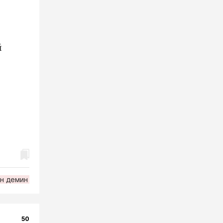
й
н демин
50