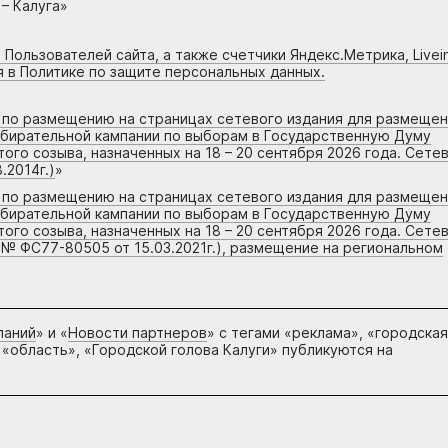
– Калуга»
 Пользователей сайта, а также счетчики Яндекс.Метрика, Livein
я в Политике по защите персональных данных.
г по размещению на страницах сетевого издания для размеще
збирательной кампании по выборам в Государственную Думу
го созыва, назначенных на 18 – 20 сентября 2026 года. Сете
.2014г.)
»
г по размещению на страницах сетевого издания для размеще
збирательной кампании по выборам в Государственную Думу
го созыва, назначенных на 18 – 20 сентября 2026 года. Сете
 № ФС77-80505 от 15.03.2021г.), размещение на региональном
паний
» и «
Новости партнеров
» с тегами «реклама», «городская
 «область», «Городской голова Калуги» публикуются на