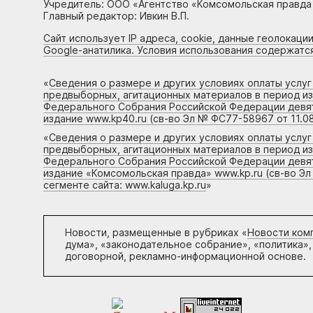
Учредитель: ООО «Агентство «Комсомольская правда 
Главный редактор: Ивкин В.П.
Сайт использует IP адреса, cookie, данные геолокации
Google-анатилика. Условия использования содержатс
«
Сведения о размере и других условиях оплаты услу
предвыборных, агитационных материалов в период и
Федерального Собрания Российской Федерации девято
издание www.kp40.ru (св-во Эл № ФС77-58967 от 11.08
«
Сведения о размере и других условиях оплаты услу
предвыборных, агитационных материалов в период и
Федерального Собрания Российской Федерации девято
издание «Комсомольская правда» www.kp.ru (св-во Эл
сегменте сайта: www.kaluga.kp.ru
»
Новости, размещенные в рубриках «
Новости ком
дума», «законодательное собрание», «политика»,
договорной, рекламно-информационной основе.