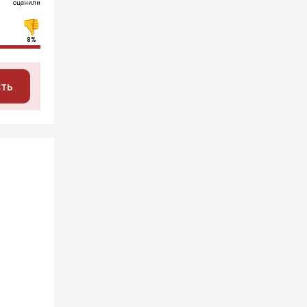
оценили
8%
сть