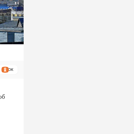
ОК
об