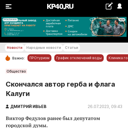
РЕКЛАМА
+20...+21 °С
Новости
Народные новости
Статьи
ПРОтуризм
График отключений воды
Клиника г
Важно:
РУБРИКИ
Общество
Обнинск
Скончался автор герба и флага
Новости компаний
Калуги
Статьи
Народные новости
ДМИТРИЙ ИВЬЕВ
26.07.2023, 09:43
Авто и транспорт
Виктор Федулов ранее был депутатом
Благоустройство
городской думы.