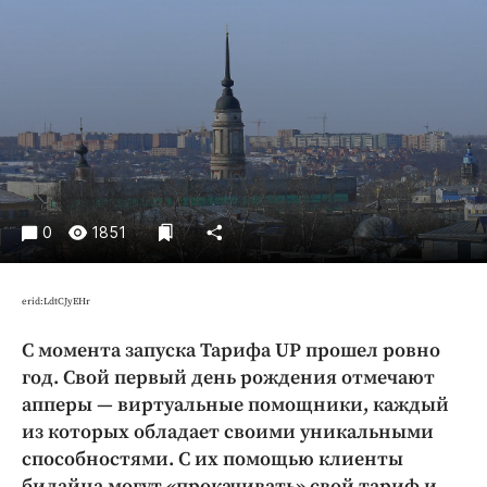
Криминал
Культура
Недвижимость и ЖКХ
Образование
Общество
Погода
Праздники
0
1851
Происшествия
Спорт
erid:LdtCJyEHr
Экономика и бизнес
С момента запуска Тарифа UP прошел ровно
ПРОЕКТЫ
год. Свой первый день рождения отмечают
Блоги
апперы — виртуальные помощники, каждый
Издания
из которых обладает своими уникальными
способностями. С их помощью клиенты
Медиаперсона
билайна могут «прокачивать» свой тариф и