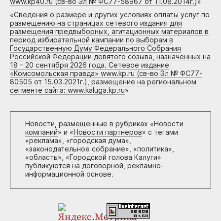
www.kp40.ru (св-во Эл № ФС77-58967 от 11.08.2014г.)
»
«
Сведения о размере и других условиях оплаты услуг по
размещению на страницах сетевого издания для
размещения предвыборных, агитационных материалов в
период избирательной кампании по выборам в
Государственную Думу Федерального Собрания
Российской Федерации девятого созыва, назначенных на
18 – 20 сентября 2026 года. Сетевое издание
«Комсомольская правда» www.kp.ru (св-во Эл № ФС77-
80505 от 15.03.2021г.), размещение на региональном
сегменте сайта: www.kaluga.kp.ru
»
Новости, размещенные в рубриках «
Новости
компаний
» и «
Новости партнеров
» с тегами
«реклама», «городская дума»,
«законодательное собрание», «политика»,
«область», «Городской голова Калуги»
публикуются на договорной, рекламно-
информационной основе.