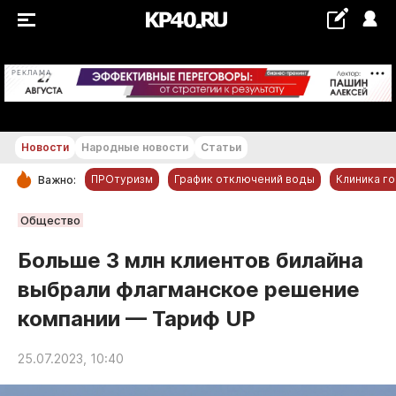
+22...+23 °С
РЕКЛАМА
Новости
Народные новости
Статьи
ПРОтуризм
График отключений воды
Клиника г
Важно:
РУБРИКИ
Общество
Обнинск
Больше 3 млн клиентов билайна
Новости компаний
выбрали флагманское решение
Статьи
компании — Тариф UP
Народные новости
Авто и транспорт
25.07.2023, 10:40
Благоустройство