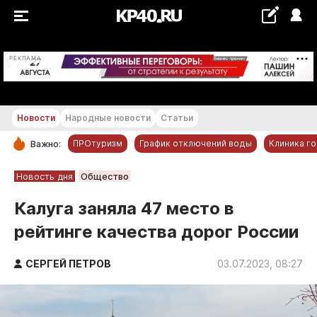
+20...+21 °С
РЕКЛАМА
Новости
Народные новости
Статьи
ПРОтуризм
График отключений воды
Клиника г
Важно:
РУБРИКИ
Новость дня
Общество
Обнинск
Калуга заняла 47 место в
Новости компаний
рейтинге качества дорог России
Статьи
Народные новости
СЕРГЕЙ ПЕТРОВ
03.07.2023, 08:27
Авто и транспорт
Благоустройство