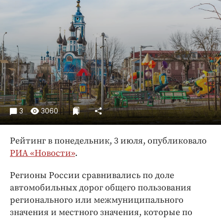
Криминал
Культура
Недвижимость и ЖКХ
Образование
Общество
Погода
Праздники
Происшествия
3
3060
Спорт
Экономика и бизнес
Рейтинг в понедельник, 3 июля, опубликовало
РИА «Новости»
.
ПРОЕКТЫ
Регионы России сравнивались по доле
Блоги
автомобильных дорог общего пользования
Издания
регионального или межмуниципального
Медиаперсона
значения и местного значения, которые по