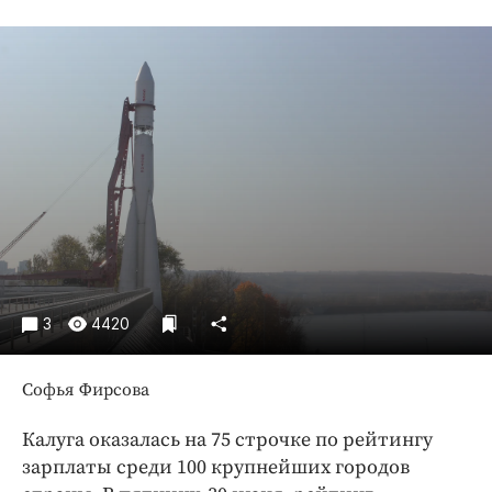
Криминал
Культура
Недвижимость и ЖКХ
Образование
Общество
Погода
Праздники
Происшествия
Спорт
Экономика и бизнес
3
4420
ПРОЕКТЫ
Софья Фирсова
Блоги
Издания
Калуга оказалась на 75 строчке по рейтингу
Медиаперсона
зарплаты среди 100 крупнейших городов