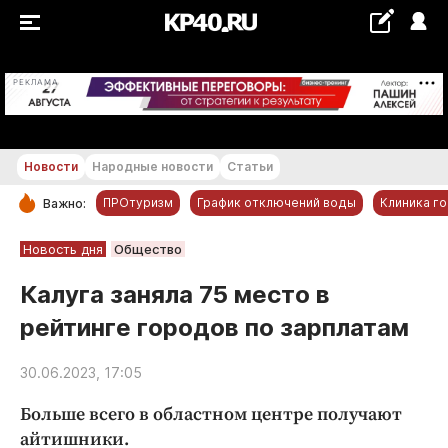
+16...+17 °С
РЕКЛАМА
Новости
Народные новости
Статьи
ПРОтуризм
График отключений воды
Клиника г
Важно:
РУБРИКИ
Новость дня
Общество
Обнинск
Калуга заняла 75 место в
Новости компаний
рейтинге городов по зарплатам
Статьи
Народные новости
30.06.2023, 17:05
Авто и транспорт
Больше всего в областном центре получают
Благоустройство
айтишники.