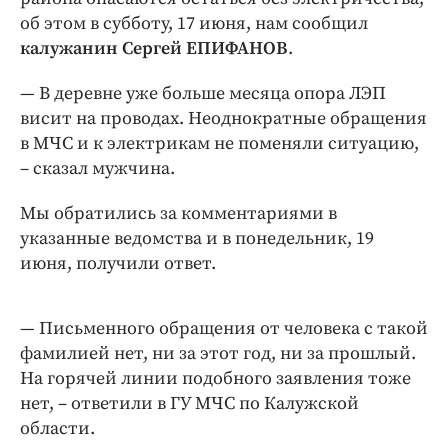
Интересное чтиво
об этом в субботу, 17 июня, нам сообщил
Клиника года
калужанин Сергей ЕПИФАНОВ
.
Бренд года
— В деревне уже больше месяца опора ЛЭП
Работодатель года
висит на проводах. Неоднократные обращения
в МЧС и к электрикам не поменяли ситуацию,
– сказал мужчина.
Мы обратились за комментариями в
указанные ведомства и в понедельник, 19
июня, получили ответ.
— Письменного обращения от человека с такой
фамилией нет, ни за этот год, ни за прошлый.
На горячей линии подобного заявления тоже
нет, – ответили в ГУ МЧС по Калужской
области.