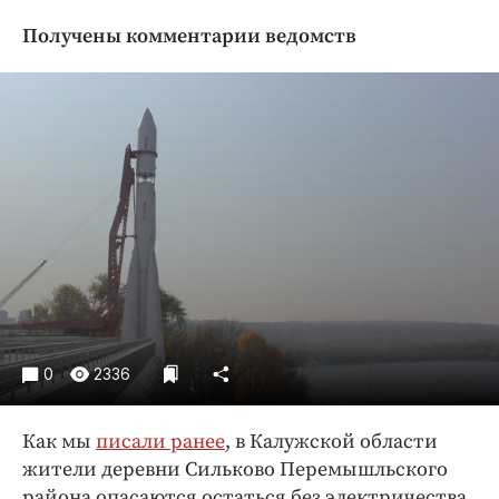
Криминал
Получены комментарии ведомств
Культура
Недвижимость и ЖКХ
Образование
Общество
Погода
Праздники
Происшествия
Спорт
Экономика и бизнес
ПРОЕКТЫ
0
2336
Блоги
Издания
Как мы
писали ранее
, в Калужской области
жители деревни Сильково Перемышльского
Медиаперсона
района опасаются остаться без электричества,