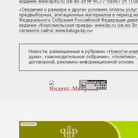
издание www.kp40.ru (св-во Эл № ФС77-58967 от 11.08
«
Сведения о размере и других условиях оплаты услу
предвыборных, агитационных материалов в период и
Федерального Собрания Российской Федерации девято
издание «Комсомольская правда» www.kp.ru (св-во Эл
сегменте сайта: www.kaluga.kp.ru
»
Новости, размещенные в рубриках «
Новости ком
дума», «законодательное собрание», «политика»,
договорной, рекламно-информационной основе.
РЕКЛАМА