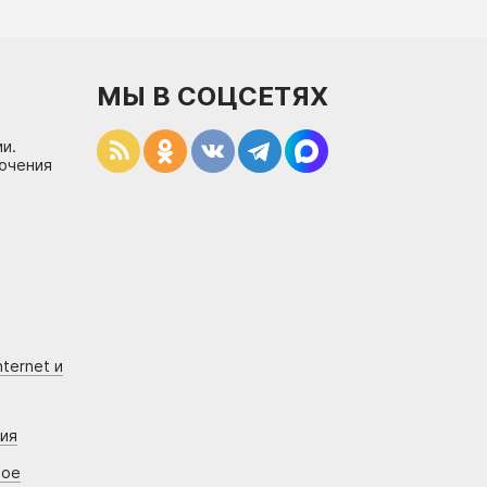
МЫ В СОЦСЕТЯХ
и.
лючения
ternet и
ния
вое