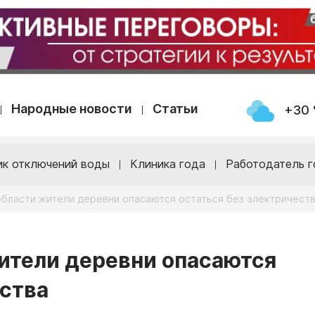
Народные новости
Статьи
+30 
ик отключений воды
Клиника года
Работодатель г
области жители деревни опасаются остаться без электричест
ители деревни опасаются
ества