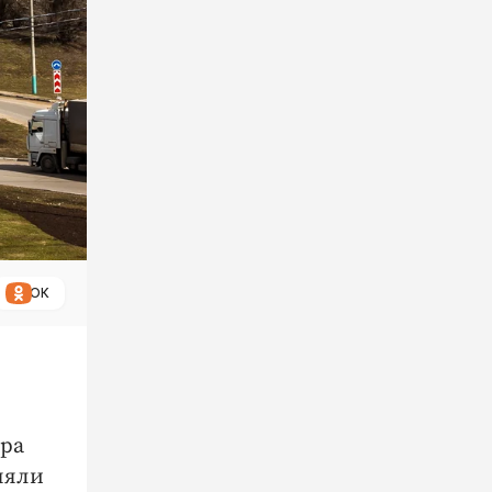
ОК
ора
няли