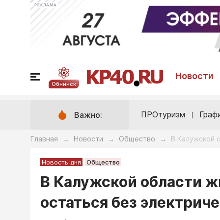
РЕКЛАМА
Новости
Обнинск
ПРОтуризм
Граф
Важно:
Главная
Новости
Общество
В Калужской 
→
→
→
Новость дня
Общество
В Калужской области ж
остаться без электрич