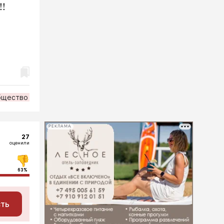
!!
бщество
РЕКЛАМА
27
оценили
63%
сть