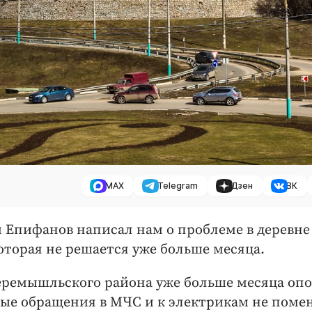
MAX
Telegram
Дзен
ВК
й Епифанов написал нам о проблеме в деревне
торая не решается уже больше месяца.
Перемышльского района уже больше месяца оп
ные обращения в МЧС и к электрикам не поме