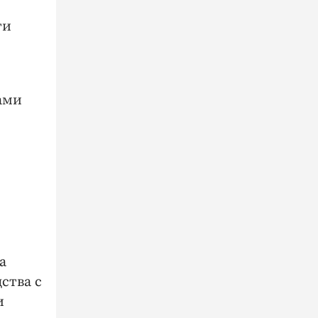
ти
ами
а
ства с
и