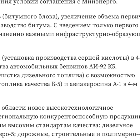
ения условий соглашения с Минэнерго.
Б (битумного блока), увеличение объема перв
зводство битума. С введением только первого
жизненно важными инфраструктурно-­образу
 (установка производства серной кислоты) в 4
ства автомобильных бензинов АИ‑92 К5.
очистка дизельного топлива) с возможностью
оплива качества К‑5) и авиакеросина А‑1 в 4-м
 области новое высокотехнологичное
егиональную конкурентоспособную продукци
 высоким стандартам качества: ​дизельное
ро-5; дорожные, строительные и полимерно-­