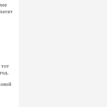
лее
платят
 тот
год.
новой