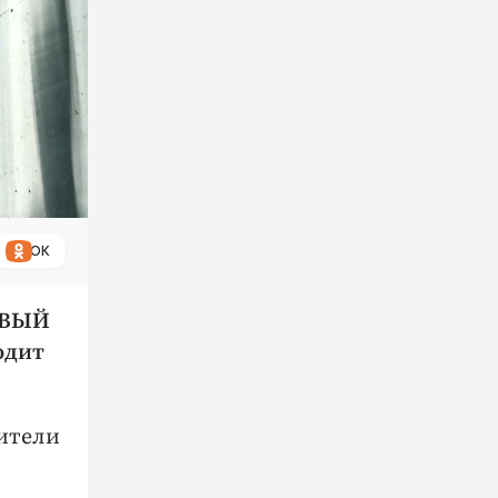
ОК
РВЫЙ
одит
ители