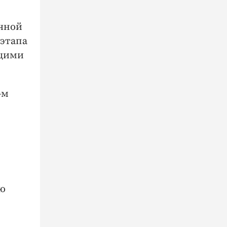
ичной
 этапа
ющими
-м
ю