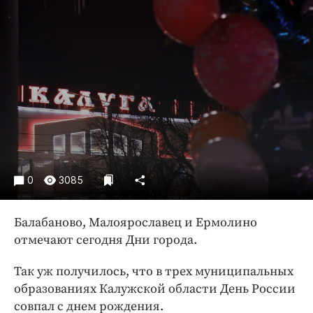
Криминал
Культура
Недвижимость и ЖКХ
Образование
Общество
Погода
Праздники
Происшествия
Спорт
0
3085
Экономика и бизнес
Балабаново, Малоярославец и Ермолино
ПРОЕКТЫ
отмечают сегодня Дни города.
Блоги
Так уж получилось, что в трех муниципальных
Издания
образованиях Калужской области День России
Медиаперсона
совпал с днем рождения.